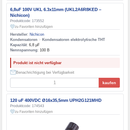
6,8uF 100V UKL 6.3x11mm (UKL2A6R8KED –
Nichicon)
Produktcode: 173552
zu Favoriten hinzufügen
Hersteller
:
Nichicon
Kondensatoren
>
Kondensatoren elektrolytische THT
Kapazität
: 6,8 µF
Nennspannung
: 100 В
Produkt ist nicht verfügbar
Benachrichtigung bei Verfügbarkeit
kaufen
120 uF 400VDC Ø16x35,5mm UPH2G121MHD
Produktcode: 174543
zu Favoriten hinzufügen