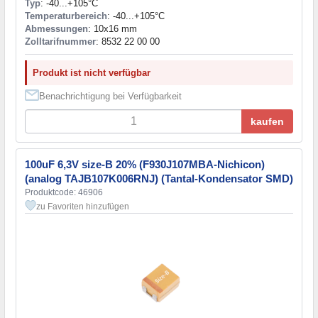
Typ
: -40...+105°C
Temperaturbereich
: -40...+105°C
Abmessungen
: 10x16 mm
Zolltarifnummer
: 8532 22 00 00
Produkt ist nicht verfügbar
Benachrichtigung bei Verfügbarkeit
kaufen
100uF 6,3V size-B 20% (F930J107MBA-Nichicon)
(analog TAJB107K006RNJ) (Tantal-Kondensator SMD)
Produktcode: 46906
zu Favoriten hinzufügen