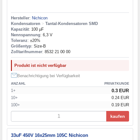
Hersteller
:
Nichicon
Kondensatoren
>
Tantal-Kondensatoren SMD
Kapazität
: 100 µF
Nennspannung
: 6,3 V
Toleranz
: ±20%
Größentyp
: Size-B
Zolltarifnummer
: 8532 21 00 00
Produkt ist nicht verfügbar
Benachrichtigung bei Verfügbarkeit
ANZAHL
PRIVATKUNDE
0.3 EUR
1+
10+
0.24 EUR
100+
0.19 EUR
kaufen
33uF 450V 16x25mm 105C Nichicon