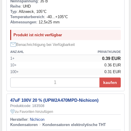
Nennspannung
: 35 В
Reihe
: UHD
Typ
: Allzweck, 105°C
Temperaturbereich
: -40...+105°C
Abmessungen
: 12,5x25 mm
Produkt ist nicht verfügbar
Benachrichtigung bei Verfügbarkeit
ANZAHL
PRIVATKUNDE
0.39 EUR
1+
10+
0.36 EUR
100+
0.31 EUR
kaufen
47uF 100V 20 % (UPW2A470MPD-Nichicon)
Produktcode: 183508
zu Favoriten hinzufügen
Hersteller
:
Nichicon
Kondensatoren
>
Kondensatoren elektrolytische THT