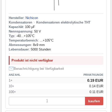
Hersteller
:
Nichicon
Kondensatoren
>
Kondensatoren elektrolytische THT
Kapazität
: 100 µF
Nennspannung
: 50 V
Typ
: -40...+105°C
Temperaturbereich
: ...+105°C
Abmessungen
: 8x9 mm
Lebensdauer
: 5000 Stunden
Produkt ist nicht verfügbar
Benachrichtigung bei Verfügbarkeit
ANZAHL
PRIVATKUNDE
0.19 EUR
1+
10+
0.14 EUR
100+
0.11 EUR
kaufen