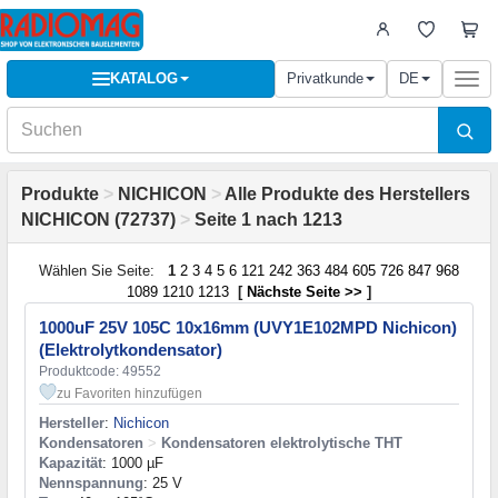
KATALOG
Privatkunde
DE
Togg
navi
Produkte
>
NICHICON
>
Alle Produkte des Herstellers
NICHICON (72737)
>
Seite 1 nach 1213
Wählen Sie Seite:
1
2
3
4
5
6
121
242
363
484
605
726
847
968
1089
1210
1213
[
Nächste Seite >>
]
1000uF 25V 105С 10x16mm (UVY1E102MPD Nichicon)
(Elektrolytkondensator)
Produktcode: 49552
zu Favoriten hinzufügen
Hersteller
:
Nichicon
Kondensatoren
>
Kondensatoren elektrolytische THT
Kapazität
: 1000 µF
Nennspannung
: 25 V