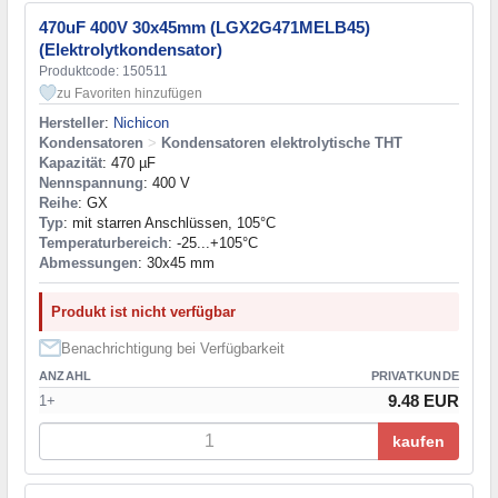
470uF 400V 30x45mm (LGX2G471MELB45)
(Elektrolytkondensator)
Produktcode: 150511
zu Favoriten hinzufügen
Hersteller
:
Nichicon
Kondensatoren
>
Kondensatoren elektrolytische THT
Kapazität
: 470 µF
Nennspannung
: 400 V
Reihe
: GX
Typ
: mit starren Anschlüssen, 105°C
Temperaturbereich
: -25...+105°C
Abmessungen
: 30x45 mm
Produkt ist nicht verfügbar
Benachrichtigung bei Verfügbarkeit
ANZAHL
PRIVATKUNDE
9.48 EUR
1+
kaufen