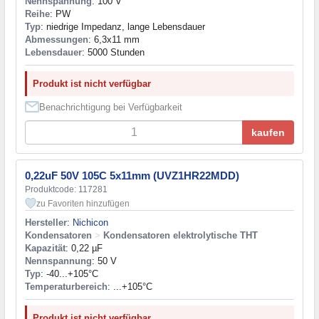
Nennspannung
: 100 V
Reihe
: PW
Typ
: niedrige Impedanz, lange Lebensdauer
Abmessungen
: 6,3x11 mm
Lebensdauer
: 5000 Stunden
Produkt ist nicht verfügbar
Benachrichtigung bei Verfügbarkeit
kaufen
0,22uF 50V 105C 5x11mm (UVZ1HR22MDD)
Produktcode: 117281
zu Favoriten hinzufügen
Hersteller
:
Nichicon
Kondensatoren
>
Kondensatoren elektrolytische THT
Kapazität
: 0,22 µF
Nennspannung
: 50 V
Typ
: -40...+105°C
Temperaturbereich
: ...+105°C
Produkt ist nicht verfügbar