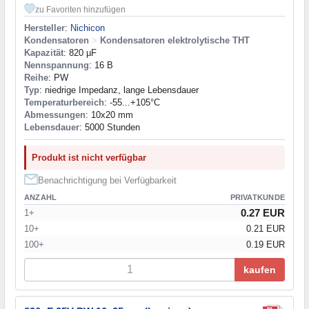
zu Favoriten hinzufügen
Hersteller
:
Nichicon
Kondensatoren
>
Kondensatoren elektrolytische THT
Kapazität
: 820 µF
Nennspannung
: 16 В
Reihe
: PW
Typ
: niedrige Impedanz, lange Lebensdauer
Temperaturbereich
: -55...+105°C
Abmessungen
: 10x20 mm
Lebensdauer
: 5000 Stunden
Produkt ist nicht verfügbar
Benachrichtigung bei Verfügbarkeit
ANZAHL
PRIVATKUNDE
0.27 EUR
1+
10+
0.21 EUR
100+
0.19 EUR
kaufen