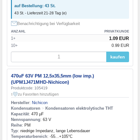
auf Bestellung: 43 St.
43 St. - Lieferzeit 21-28 Tag (e)
Benachrichtigung bei Verfügbarkeit
ANZAHL
PRIVATKUNDE
1.09 EUR
1+
10+
0.99 EUR
kaufen
470uF 63V PM 12,5x35,5mm (low imp.)
(UPM1J471MHD-Nichicon)
Produktcode: 105419
zu Favoriten hinzufügen
1
Hersteller
:
Nichicon
Kondensatoren
>
Kondensatoren elektrolytische THT
Kapazität
: 470 µF
Nennspannung
: 63 V
Reihe
: PM
Typ
: niedrige Impedanz, lange Lebensdauer
Temperaturbereich
: -55...+105°C