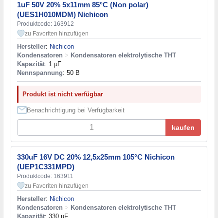
1uF 50V 20% 5x11mm 85°C (Non polar)
(UES1H010MDM) Nichicon
Produktcode: 163912
zu Favoriten hinzufügen
Hersteller
:
Nichicon
Kondensatoren
>
Kondensatoren elektrolytische THT
Kapazität
: 1 µF
Nennspannung
: 50 В
Produkt ist nicht verfügbar
Benachrichtigung bei Verfügbarkeit
kaufen
330uF 16V DC 20% 12,5x25mm 105°C Nichicon
(UEP1C331MPD)
Produktcode: 163911
zu Favoriten hinzufügen
Hersteller
:
Nichicon
Kondensatoren
>
Kondensatoren elektrolytische THT
Kapazität
: 330 µF