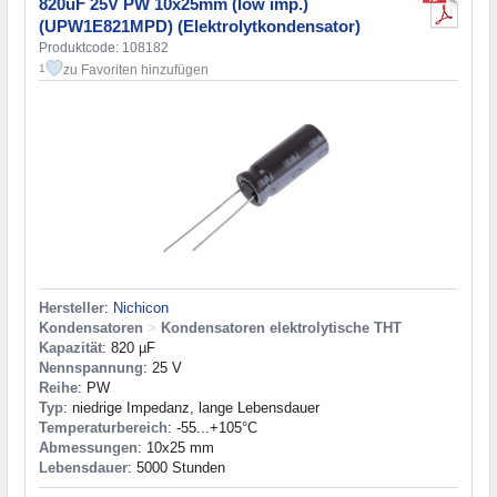
820uF 25V PW 10x25mm (low imp.)
(UPW1E821MPD) (Elektrolytkondensator)
Produktcode: 108182
zu Favoriten hinzufügen
1
Hersteller
:
Nichicon
Kondensatoren
>
Kondensatoren elektrolytische THT
Kapazität
: 820 µF
Nennspannung
: 25 V
Reihe
: PW
Typ
: niedrige Impedanz, lange Lebensdauer
Temperaturbereich
: -55...+105°C
Abmessungen
: 10x25 mm
Lebensdauer
: 5000 Stunden