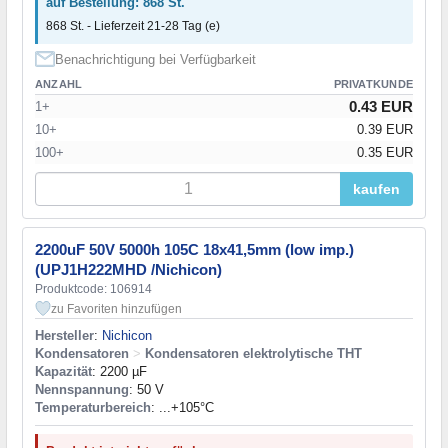
auf Bestellung: 868 St.
868 St. - Lieferzeit 21-28 Tag (e)
Benachrichtigung bei Verfügbarkeit
ANZAHL
PRIVATKUNDE
0.43 EUR
1+
10+
0.39 EUR
100+
0.35 EUR
kaufen
2200uF 50V 5000h 105C 18x41,5mm (low imp.)
(UPJ1H222MHD /Nichicon)
Produktcode: 106914
zu Favoriten hinzufügen
Hersteller
:
Nichicon
Kondensatoren
>
Kondensatoren elektrolytische THT
Kapazität
: 2200 µF
Nennspannung
: 50 V
Temperaturbereich
: ...+105°C