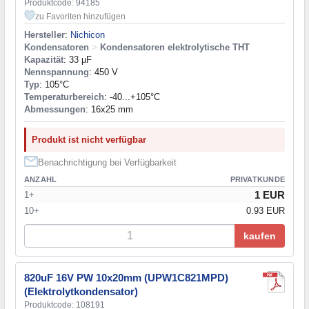
Produktcode: 94185
zu Favoriten hinzufügen
Hersteller
:
Nichicon
Kondensatoren
>
Kondensatoren elektrolytische THT
Kapazität
: 33 µF
Nennspannung
: 450 V
Typ
: 105°C
Temperaturbereich
: -40...+105°C
Abmessungen
: 16x25 mm
Produkt ist nicht verfügbar
Benachrichtigung bei Verfügbarkeit
ANZAHL
PRIVATKUNDE
1 EUR
1+
10+
0.93 EUR
kaufen
820uF 16V PW 10x20mm (UPW1C821MPD)
(Elektrolytkondensator)
Produktcode: 108191