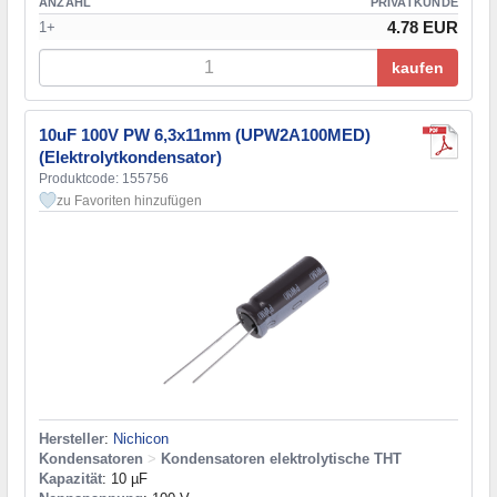
ANZAHL
PRIVATKUNDE
4.78 EUR
1+
kaufen
10uF 100V PW 6,3x11mm (UPW2A100MED)
(Elektrolytkondensator)
Produktcode: 155756
zu Favoriten hinzufügen
Hersteller
:
Nichicon
Kondensatoren
>
Kondensatoren elektrolytische THT
Kapazität
: 10 µF