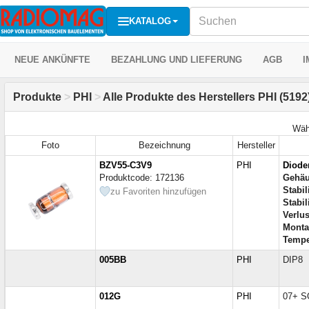
KATALOG
NEUE ANKÜNFTE
BEZAHLUNG UND LIEFERUNG
AGB
I
Produkte
>
PHI
>
Alle Produkte des Herstellers PHI (5192
Wäh
Foto
Bezeichnung
Hersteller
BZV55-C3V9
PHI
Diode
Produktcode: 172136
Gehä
Stabi
zu Favoriten hinzufügen
Stabi
Verlu
Monta
Tempe
005BB
PHI
DIP8
012G
PHI
07+ 