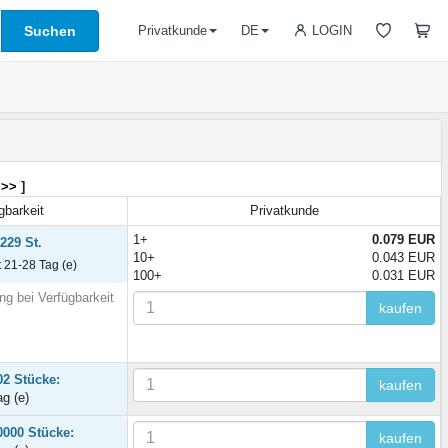
Suchen
LOGIN
Privatkunde
DE
 >>
]
gbarkeit
Privatkunde
1+
0.079 EUR
229 St.
10+
0.043 EUR
t 21-28 Tag (e)
100+
0.031 EUR
ng bei Verfügbarkeit
kaufen
02 Stücke:
kaufen
ag (e)
0000 Stücke:
kaufen