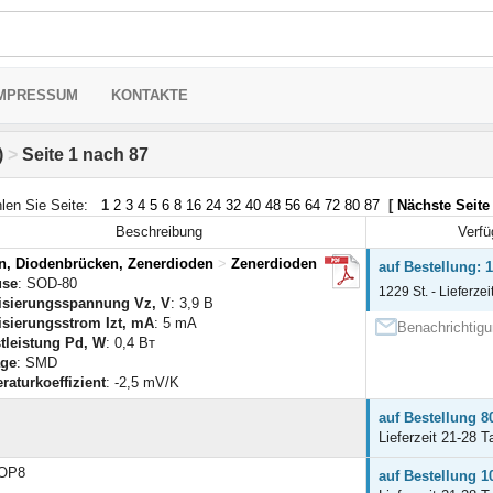
MPRESSUM
KONTAKTE
)
>
Seite 1 nach 87
len Sie Seite:
1
2
3
4
5
6
8
16
24
32
40
48
56
64
72
80
87
[
Nächste Seite
Beschreibung
Verfü
n, Diodenbrücken, Zenerdioden
>
Zenerdioden
auf Bestellung: 1
use
: SOD-80
1229 St. - Lieferzei
lisierungsspannung Vz, V
: 3,9 В
lisierungsstrom Izt, mA
: 5 mA
Benachrichtigu
stleistung Pd, W
: 0,4 Вт
ge
: SMD
raturkoeffizient
: -2,5 mV/K
auf Bestellung 8
Lieferzeit 21-28 T
SOP8
auf Bestellung 1