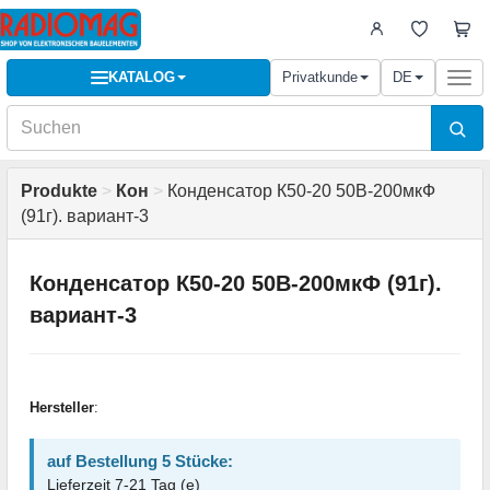
KATALOG
Privatkunde
DE
Togg
navi
Produkte
>
Кон
>
Конденсатор К50-20 50В-200мкФ
(91г). вариант-3
Конденсатор К50-20 50В-200мкФ (91г).
вариант-3
Hersteller
:
auf Bestellung 5 Stücke:
Lieferzeit 7-21 Tag (e)