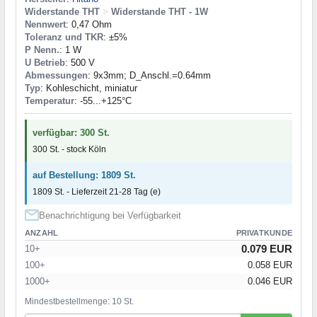
Widerstande THT
>
Widerstande THT - 1W
Nennwert
: 0,47 Ohm
Toleranz und TKR
: ±5%
P Nenn.
: 1 W
U Betrieb
: 500 V
Abmessungen
: 9x3mm; D_Anschl.=0.64mm
Typ
: Kohleschicht, miniatur
Temperatur
: -55...+125°C
verfügbar: 300 St.
300 St. - stock Köln
auf Bestellung: 1809 St.
1809 St. - Lieferzeit 21-28 Tag (e)
Benachrichtigung bei Verfügbarkeit
ANZAHL
PRIVATKUNDE
0.079 EUR
10+
100+
0.058 EUR
1000+
0.046 EUR
Mindestbestellmenge: 10 St.