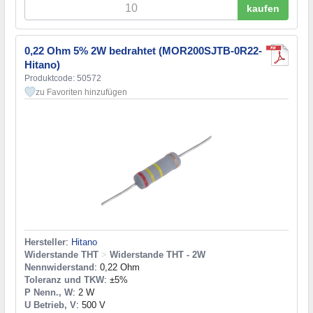
kaufen
0,22 Ohm 5% 2W bedrahtet (MOR200SJTB-0R22-
Hitano)
Produktcode: 50572
zu Favoriten hinzufügen
Hersteller
:
Hitano
Widerstande THT
>
Widerstande THT - 2W
Nennwiderstand
: 0,22 Ohm
Toleranz und TKW
: ±5%
P Nenn., W
: 2 W
U Betrieb, V
: 500 V