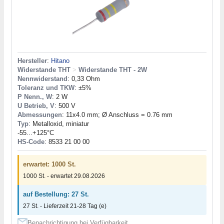
Hersteller
:
Hitano
Widerstande THT
>
Widerstande THT - 2W
Nennwiderstand
: 0,33 Ohm
Toleranz und TKW
: ±5%
P Nenn., W
: 2 W
U Betrieb, V
: 500 V
Abmessungen
: 11x4.0 mm; Ø Anschluss = 0.76 mm
Typ
: Metalloxid, miniatur
-55...+125°C
HS-Code
: 8533 21 00 00
erwartet: 1000 St.
1000 St. - erwartet 29.08.2026
auf Bestellung: 27 St.
27 St. - Lieferzeit 21-28 Tag (e)
Benachrichtigung bei Verfügbarkeit