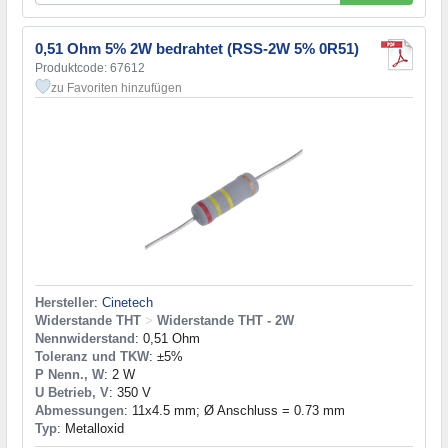
0,51 Ohm 5% 2W bedrahtet (RSS-2W 5% 0R51)
Produktcode: 67612
zu Favoriten hinzufügen
Hersteller
:
Cinetech
Widerstande THT
>
Widerstande THT - 2W
Nennwiderstand
: 0,51 Ohm
Toleranz und TKW
: ±5%
P Nenn., W
: 2 W
U Betrieb, V
: 350 V
Abmessungen
: 11x4.5 mm; Ø Anschluss = 0.73 mm
Typ
: Metalloxid