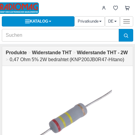
KATALOG
Privatkunde
DE
Togg
navi
Produkte
>
Widerstande THT
>
Widerstande THT - 2W
>
0,47 Ohm 5% 2W bedrahtet (KNP200JB0R47-Hitano)