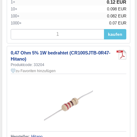
0.12 EUR
1+
10+
0.098 EUR
100+
0.082 EUR
1000+
0.07 EUR
kaufen
0,47 Ohm 5% 1W bedrahtet (CR100SJTB-0R47-
Hitano)
Produktcode: 33204
zu Favoriten hinzufügen
Hersteller
:
Hitano