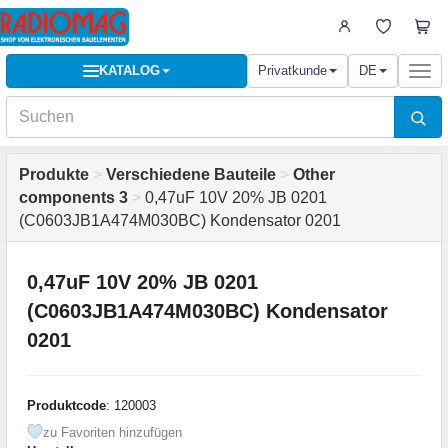
KATALOG
Privatkunde
DE
Togg
navi
Produkte
>
Verschiedene Bauteile
>
Other
components 3
>
0,47uF 10V 20% JB 0201
(C0603JB1A474M030BC) Kondensator 0201
0,47uF 10V 20% JB 0201
(C0603JB1A474M030BC) Kondensator
0201
Produktcode
: 120003
zu Favoriten hinzufügen