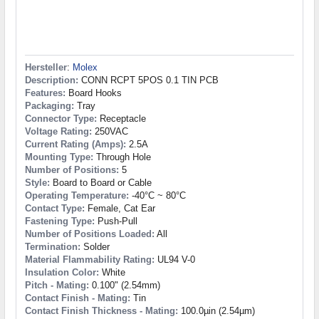
Hersteller
:
Molex
Description:
CONN RCPT 5POS 0.1 TIN PCB
Features:
Board Hooks
Packaging:
Tray
Connector Type:
Receptacle
Voltage Rating:
250VAC
Current Rating (Amps):
2.5A
Mounting Type:
Through Hole
Number of Positions:
5
Style:
Board to Board or Cable
Operating Temperature:
-40°C ~ 80°C
Contact Type:
Female, Cat Ear
Fastening Type:
Push-Pull
Number of Positions Loaded:
All
Termination:
Solder
Material Flammability Rating:
UL94 V-0
Insulation Color:
White
Pitch - Mating:
0.100" (2.54mm)
Contact Finish - Mating:
Tin
Contact Finish Thickness - Mating:
100.0µin (2.54µm)