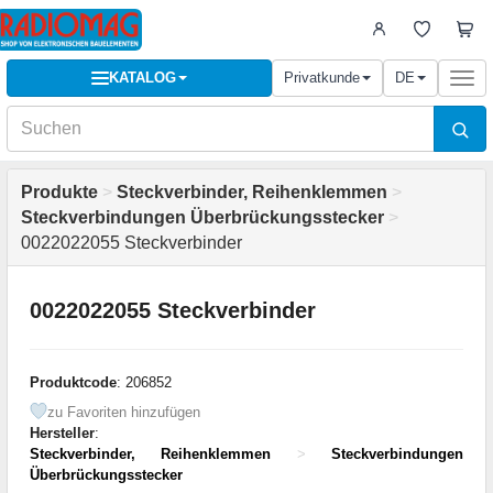
KATALOG
Privatkunde
DE
Togg
navi
Produkte
>
Steckverbinder, Reihenklemmen
>
Steckverbindungen Überbrückungsstecker
>
0022022055 Steckverbinder
0022022055 Steckverbinder
Produktcode
: 206852
zu Favoriten hinzufügen
Hersteller
:
Steckverbinder, Reihenklemmen
>
Steckverbindungen
Überbrückungsstecker