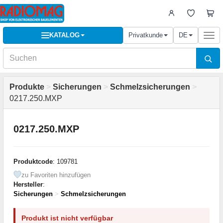
KATALOG
Privatkunde
DE
Togg
navi
Produkte
>
Sicherungen
>
Schmelzsicherungen
>
0217.250.MXP
0217.250.MXP
Produktcode
: 109781
zu Favoriten hinzufügen
Hersteller
:
Sicherungen
>
Schmelzsicherungen
Produkt ist nicht verfügbar