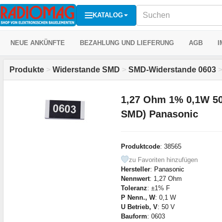
KATALOG
NEUE ANKÜNFTE
BEZAHLUNG UND LIEFERUNG
AGB
I
Produkte
>
Widerstande SMD
>
SMD-Widerstande 0603
1,27 Ohm 1% 0,1W 50
SMD) Panasonic
Produktcode
: 38565
zu Favoriten hinzufügen
Hersteller
:
Panasonic
Nennwert
: 1,27 Ohm
Toleranz
: ±1% F
P Nenn., W
: 0,1 W
U Betrieb, V
: 50 V
Bauform
: 0603