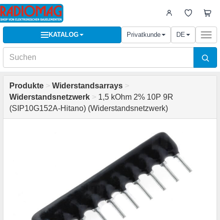
KATALOG
Privatkunde
DE
Togg
navi
Produkte
>
Widerstandsarrays
>
Widerstandsnetzwerk
>
1,5 kOhm 2% 10P 9R
(SIP10G152A-Hitano) (Widerstandsnetzwerk)