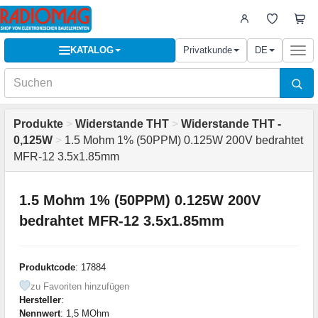
KATALOG
Privatkunde
DE
Togg
navi
Produkte
>
Widerstande THT
>
Widerstande THT -
0,125W
>
1.5 Mohm 1% (50PPM) 0.125W 200V bedrahtet
MFR-12 3.5x1.85mm
1.5 Mohm 1% (50PPM) 0.125W 200V
bedrahtet MFR-12 3.5x1.85mm
Produktcode
: 17884
zu Favoriten hinzufügen
Hersteller
:
Nennwert
: 1,5 MOhm