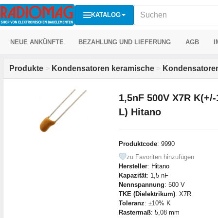
KATALOG
NEUE ANKÜNFTE
BEZAHLUNG UND LIEFERUNG
AGB
I
Produkte
>
Kondensatoren keramische
>
Kondensatoren
1,5nF 500V X7R K(+/
L) Hitano
Produktcode
: 9990
zu Favoriten hinzufügen
Hersteller
:
Hitano
Kapazität
: 1,5 nF
Nennspannung
: 500 V
TKE (Dielektrikum)
: X7R
Toleranz
: ±10% K
Rastermaß
: 5,08 mm