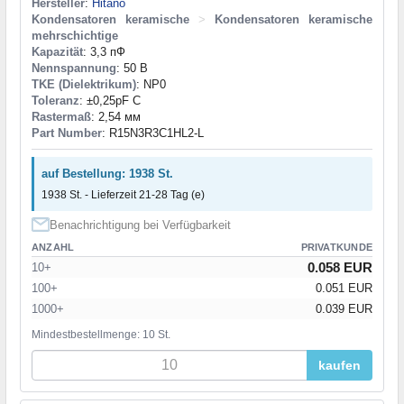
Hersteller
:
Hitano
Kondensatoren keramische
>
Kondensatoren keramische
mehrschichtige
Kapazität
: 3,3 пФ
Nennspannung
: 50 В
TKE (Dielektrikum)
: NP0
Toleranz
: ±0,25pF C
Rastermaß
: 2,54 мм
Part Number
: R15N3R3C1HL2-L
auf Bestellung: 1938 St.
1938 St. - Lieferzeit 21-28 Tag (e)
Benachrichtigung bei Verfügbarkeit
ANZAHL
PRIVATKUNDE
0.058 EUR
10+
100+
0.051 EUR
1000+
0.039 EUR
Mindestbestellmenge: 10 St.
kaufen