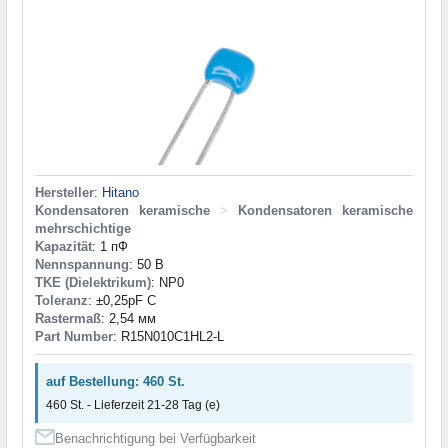
Hersteller
:
Hitano
Kondensatoren keramische
>
Kondensatoren keramische
mehrschichtige
Kapazität
: 1 пФ
Nennspannung
: 50 В
TKE (Dielektrikum)
: NP0
Toleranz
: ±0,25pF C
Rastermaß
: 2,54 мм
Part Number
: R15N010C1HL2-L
auf Bestellung: 460 St.
460 St. - Lieferzeit 21-28 Tag (e)
Benachrichtigung bei Verfügbarkeit