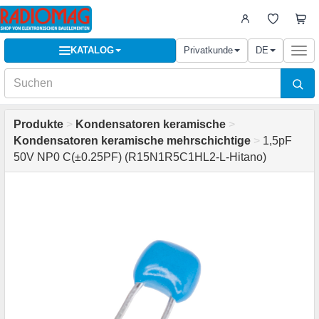
KATALOG
Privatkunde
DE
Togg
navi
Produkte
>
Kondensatoren keramische
>
Kondensatoren keramische mehrschichtige
>
1,5pF
50V NP0 C(±0.25PF) (R15N1R5C1HL2-L-Hitano)