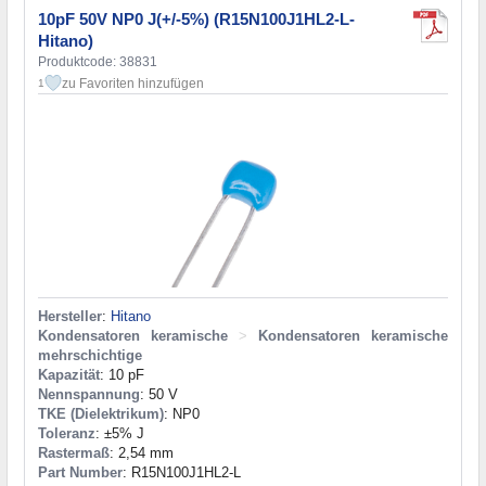
10pF 50V NP0 J(+/-5%) (R15N100J1HL2-L-
Hitano)
Produktcode: 38831
zu Favoriten hinzufügen
1
Hersteller
:
Hitano
Kondensatoren keramische
>
Kondensatoren keramische
mehrschichtige
Kapazität
: 10 pF
Nennspannung
: 50 V
TKE (Dielektrikum)
: NP0
Toleranz
: ±5% J
Rastermaß
: 2,54 mm
Part Number
: R15N100J1HL2-L