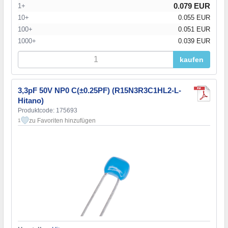
0.079 EUR
1+
10+
0.055 EUR
100+
0.051 EUR
1000+
0.039 EUR
kaufen
3,3pF 50V NP0 C(±0.25PF) (R15N3R3C1HL2-L-
Hitano)
Produktcode: 175693
zu Favoriten hinzufügen
1