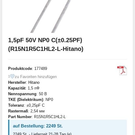
1,5pF 50V NP0 C(±0.25PF)
(R15N1R5C1HL2-L-Hitano)
Produktcode
: 177489
zu Favoriten hinzufügen
1
Hersteller
:
Hitano
Kapazität
: 1,5 пФ
Nennspannung
: 50 В
TKE (Dielektrikum)
: NP0
Toleranz
: ±0,25pF C
Rastermaß
: 2,54 мм
Part Number
: R15N1R5C1HL2-L
auf Bestellung: 2249 St.
2249 St. - Lieferzeit 21-28 Tag (e)