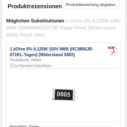
Produktbewertung abgeben
Produktrezensionen
Möglichen Substitutionen
1 kOhm 5% 0,125W 150V
0805 (0805W8J0102T5E-Royal Ohm) (Widerstand
SMD) Royal Ohm
1 kOhm 5% 0,125W 150V 0805 (RC0805JR-
071KL-Yageo) (Widerstand SMD)
Produktcode: 60694
zu Favoriten hinzufügen
Hersteller
:
Yageo