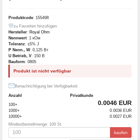
Produktcode
: 155498
zu Favoriten hinzufügen
Hersteller
:
Royal Ohm
Nennwert
: 1 кОм
Toleranz
: ±5% J
P Nenn., W
: 0,125 Вт
U Betrieb, V
: 150 В
Bauform
: 0805
Produkt ist nicht verfügbar
Benachrichtigung bei Verfügbarkeit
Anzahl
Privatkunde
0.0046 EUR
100+
1000+
0.0036 EUR
10000+
0.0027 EUR
Mindestbestellmenge: 100 St.
kaufen