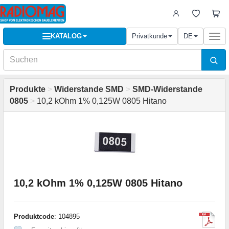
KATALOG
Privatkunde
DE
Togg
navi
Produkte
>
Widerstande SMD
>
SMD-Widerstande
0805
>
10,2 kOhm 1% 0,125W 0805 Hitano
10,2 kOhm 1% 0,125W 0805 Hitano
Produktcode
: 104895