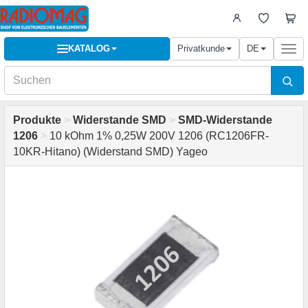
KATALOG
Privatkunde
DE
Togg
navi
Produkte
>
Widerstande SMD
>
SMD-Widerstande
1206
>
10 kOhm 1% 0,25W 200V 1206 (RC1206FR-
10KR-Hitano) (Widerstand SMD) Yageo