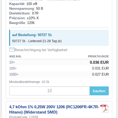
Kapazität
: 100 нФ
Nennspannung
: 50 В
Dielektrikum
: X7R
Präzision
: ±10% K
Baugröße
: 1206
auf Bestellung: 50727 St.
50727 St. - Lieferzeit 21-28 Tag (e)
Benachrichtigung bei Verfügbarkeit
ANZAHL
PRIVATKUNDE
0.036 EUR
10+
100+
0.031 EUR
1000+
0.027 EUR
Mindestbestellmenge: 10 St.
kaufen
4,7 kOhm 1% 0,25W 200V 1206 (RC1206FR-4K7R-
Hitano) (Widerstand SMD)
Produktcode: 17658