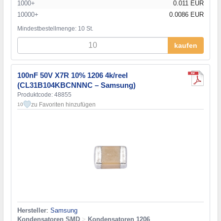
1000+
0.011 EUR
10000+
0.0086 EUR
Mindestbestellmenge: 10 St.
kaufen
100nF 50V X7R 10% 1206 4k/reel
(CL31B104KBCNNNC – Samsung)
Produktcode: 48855
zu Favoriten hinzufügen
10
Hersteller
:
Samsung
Kondensatoren SMD
>
Kondensatoren 1206