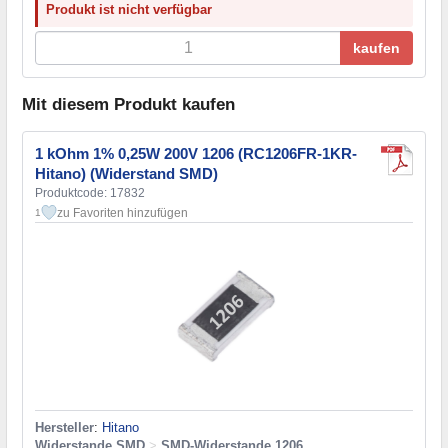
Produkt ist nicht verfügbar
kaufen
Mit diesem Produkt kaufen
1 kOhm 1% 0,25W 200V 1206 (RC1206FR-1KR-
Hitano) (Widerstand SMD)
Produktcode: 17832
zu Favoriten hinzufügen
1
Hersteller
:
Hitano
Widerstande SMD
>
SMD-Widerstande 1206