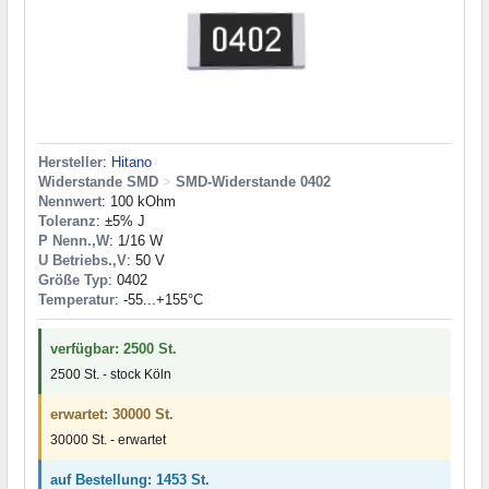
Hersteller
:
Hitano
Widerstande SMD
>
SMD-Widerstande 0402
Nennwert
: 100 kOhm
Toleranz
: ±5% J
P Nenn.,W
: 1/16 W
U Betriebs.,V
: 50 V
Größe Typ
: 0402
Temperatur
: -55...+155°C
verfügbar: 2500 St.
2500 St. - stock Köln
erwartet: 30000 St.
30000 St. - erwartet
auf Bestellung: 1453 St.