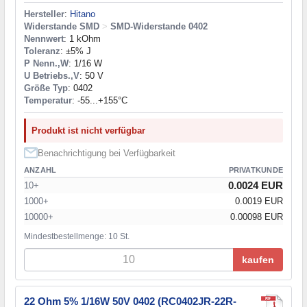
Hersteller
:
Hitano
Widerstande SMD
>
SMD-Widerstande 0402
Nennwert
: 1 kOhm
Toleranz
: ±5% J
P Nenn.,W
: 1/16 W
U Betriebs.,V
: 50 V
Größe Typ
: 0402
Temperatur
: -55...+155°C
Produkt ist nicht verfügbar
Benachrichtigung bei Verfügbarkeit
ANZAHL
PRIVATKUNDE
0.0024 EUR
10+
1000+
0.0019 EUR
10000+
0.00098 EUR
Mindestbestellmenge: 10 St.
kaufen
22 Ohm 5% 1/16W 50V 0402 (RC0402JR-22R-