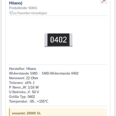
Hitano)
Produktcode: 50801
zu Favoriten hinzufügen
Hersteller
:
Hitano
Widerstande SMD
>
SMD-Widerstande 0402
Nennwert
: 22 Ohm
Toleranz
: ±5% J
P Nenn.,W
: 1/16 W
U Betriebs.,V
: 50 V
Größe Typ
: 0402
Temperatur
: -55...+155°C
erwartet: 20000 St.