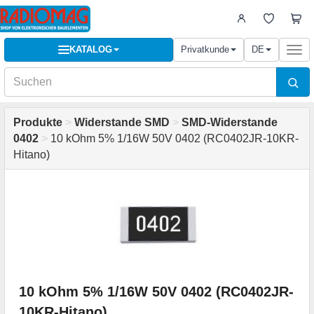
KATALOG
Privatkunde
DE
Togg
navi
Produkte
>
Widerstande SMD
>
SMD-Widerstande
0402
>
10 kOhm 5% 1/16W 50V 0402 (RC0402JR-10KR-
Hitano)
10 kOhm 5% 1/16W 50V 0402 (RC0402JR-
10KR-Hitano)