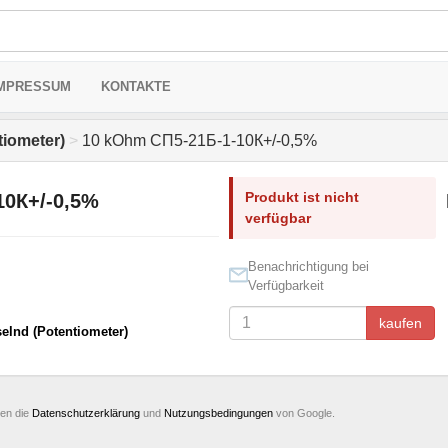
MPRESSUM
KONTAKTE
iometer)
>
10 kOhm СП5-21Б-1-10К+/-0,5%
Produkt ist nicht
10К+/-0,5%
verfügbar
Benachrichtigung bei
Verfügbarkeit
kaufen
elnd (Potentiometer)
ten die
Datenschutzerklärung
und
Nutzungsbedingungen
von Google.