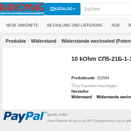
KATALOG
NEUE ANKÜNFTE
BEZAHLUNG UND LIEFERUNG
AGB
I
Produkte
>
Widerstand
>
Widerstande wechselnd (Potent
10 kOhm СП5-21Б-1-
Produktcode
: 151584
zu Favoriten hinzufügen
Hersteller
:
Widerstand
>
Widerstande wechs
goods index
Diese Website ist durch reCAPTCHA geschützt und es gel