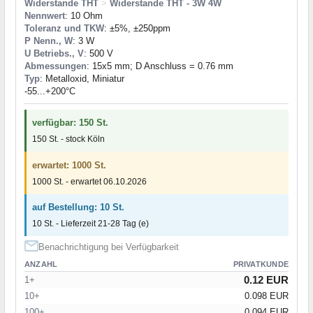
Widerstande THT
>
Widerstande THT - 3W 4W
Nennwert
: 10 Ohm
Toleranz und TKW
: ±5%, ±250ppm
P Nenn., W
: 3 W
U Betriebs., V
: 500 V
Abmessungen
: 15x5 mm; D Anschluss = 0.76 mm
Typ
: Metalloxid, Miniatur
-55...+200°C
verfügbar: 150 St.
150 St. - stock Köln
erwartet: 1000 St.
1000 St. - erwartet 06.10.2026
auf Bestellung: 10 St.
10 St. - Lieferzeit 21-28 Tag (e)
Benachrichtigung bei Verfügbarkeit
ANZAHL
PRIVATKUNDE
0.12 EUR
1+
10+
0.098 EUR
100+
0.094 EUR