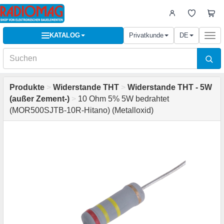
KATALOG
Privatkunde
DE
Togg
navi
Produkte
>
Widerstande THT
>
Widerstande THT - 5W
(außer Zement-)
>
10 Ohm 5% 5W bedrahtet
(MOR500SJTB-10R-Hitano) (Metalloxid)