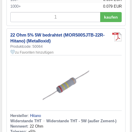
1000+
0.079 EUR
kaufen
22 Ohm 5% 5W bedrahtet (MOR500SJTB-22R-
Hitano) (Metalloxid)
Produktcode: 50064
zu Favoriten hinzufügen
Hersteller
:
Hitano
Widerstande THT
>
Widerstande THT - 5W (außer Zement-)
Nennwert
: 22 Ohm
Toleranz
: ±5%