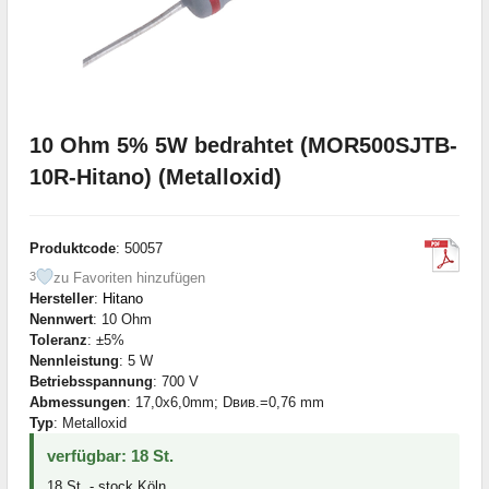
10 Ohm 5% 5W bedrahtet (MOR500SJTB-
10R-Hitano) (Metalloxid)
Produktcode
: 50057
zu Favoriten hinzufügen
3
Hersteller
:
Hitano
Nennwert
: 10 Ohm
Toleranz
: ±5%
Nennleistung
: 5 W
Betriebsspannung
: 700 V
Abmessungen
: 17,0x6,0mm; Dвив.=0,76 mm
Typ
: Metalloxid
verfügbar: 18 St.
18 St. - stock Köln