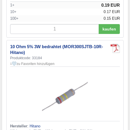
0.19 EUR
1+
10+
0.17 EUR
100+
0.15 EUR
kaufen
10 Ohm 5% 3W bedrahtet (MOR300SJTB-10R-
Hitano)
Produktcode: 33184
zu Favoriten hinzufügen
1
Hersteller
:
Hitano