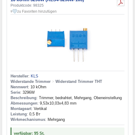
Produktcode: 98325
zu Favoriten hinzufügen
9
Hersteller
:
KLS
Widerstande Trimmer
>
Widerstand Trimmer THT
Nennwert
: 10 kOhm
Serie
: 3296W
Beschreibung
: Trimmer, bedrahtet, Mehrgang, Obeneinstellung
Abmessungen
: 9,53x10,03x4,83 mm
Montageart
: Vertikal
Leistung
: 0,5 Вт
Wirkmechanismus
: Mehrgang
verfügbar: 95 St.