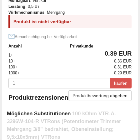
Montageart
: Vertikal
Leistung
: 0,5 Вт
Wirkmechanismus
: Mehrgang
Produkt ist nicht verfügbar
Benachrichtigung bei Verfügbarkeit
Anzahl
Privatkunde
0.39 EUR
1+
10+
0.36 EUR
100+
0.31 EUR
1000+
0.29 EUR
kaufen
Produktbewertung abgeben
Produktrezensionen
Möglichen Substitutionen
100 kOhm VTR-A-
3296W-104-R VTRons (Potentiometer Trimmer
Mehrgang 3/8" bedrahtet, Obeneinstellung;
9,5x10x5mm) VTRons