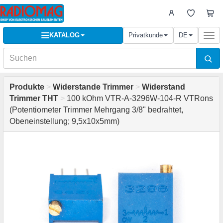
KATALOG
Privatkunde
DE
Togg
navi
Produkte
>
Widerstande Trimmer
>
Widerstand
Trimmer THT
>
100 kOhm VTR-A-3296W-104-R VTRons
(Potentiometer Trimmer Mehrgang 3/8" bedrahtet,
Obeneinstellung; 9,5x10x5mm)