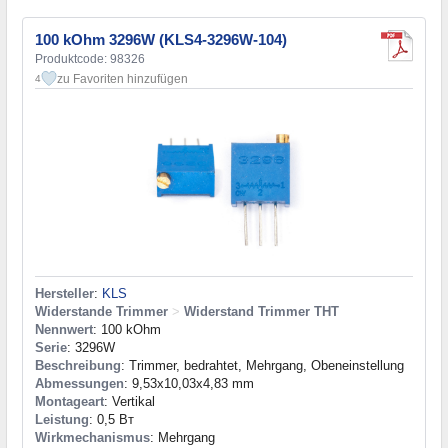
100 kOhm 3296W (KLS4-3296W-104)
Produktcode: 98326
zu Favoriten hinzufügen
4
Hersteller
:
KLS
Widerstande Trimmer
>
Widerstand Trimmer THT
Nennwert
: 100 kOhm
Serie
: 3296W
Beschreibung
: Trimmer, bedrahtet, Mehrgang, Obeneinstellung
Abmessungen
: 9,53x10,03x4,83 mm
Montageart
: Vertikal
Leistung
: 0,5 Вт
Wirkmechanismus
: Mehrgang