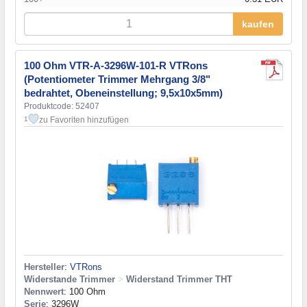
kaufen
100 Ohm VTR-A-3296W-101-R VTRons
(Potentiometer Trimmer Mehrgang 3/8"
bedrahtet, Obeneinstellung; 9,5x10x5mm)
Produktcode: 52407
zu Favoriten hinzufügen
1
Hersteller
:
VTRons
Widerstande Trimmer
>
Widerstand Trimmer THT
Nennwert
: 100 Ohm
Serie
: 3296W