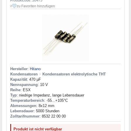
Produktcode: 50475
zu Favoriten hinzufügen
2
Hersteller
:
Hitano
Kondensatoren
>
Kondensatoren elektrolytische THT
Kapazität
: 470 µF
Nennspannung
: 10 V
Reihe
: ESX
Typ
: niedrige Impedanz, lange Lebensdauer
Temperaturbereich
: -55...+105°C
Abmessungen
: 8x12 mm
Lebensdauer
: 5000 Stunden
Zolltarifnummer
: 8532 22 00 00
Produkt ist nicht verfügbar