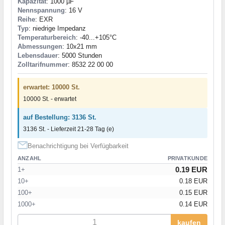
Kapazität
: 1000 µF
Nennspannung
: 16 V
Reihe
: EXR
Typ
: niedrige Impedanz
Temperaturbereich
: -40...+105°C
Abmessungen
: 10x21 mm
Lebensdauer
: 5000 Stunden
Zolltarifnummer
: 8532 22 00 00
erwartet: 10000 St.
10000 St. - erwartet
auf Bestellung: 3136 St.
3136 St. - Lieferzeit 21-28 Tag (e)
Benachrichtigung bei Verfügbarkeit
ANZAHL
PRIVATKUNDE
0.19 EUR
1+
10+
0.18 EUR
100+
0.15 EUR
1000+
0.14 EUR
kaufen