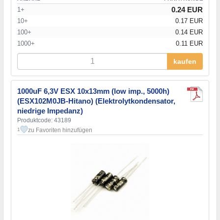
0.24 EUR
1+
10+
0.17 EUR
100+
0.14 EUR
1000+
0.11 EUR
kaufen
1000uF 6,3V ESX 10x13mm (low imp., 5000h)
(ESX102M0JB-Hitano) (Elektrolytkondensator,
niedrige Impedanz)
Produktcode: 43189
zu Favoriten hinzufügen
1