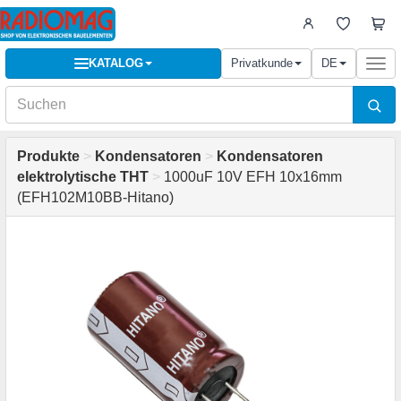
KATALOG
Privatkunde
DE
Togg
navi
Produkte
>
Kondensatoren
>
Kondensatoren
elektrolytische THT
>
1000uF 10V EFH 10x16mm
(EFH102M10BB-Hitano)