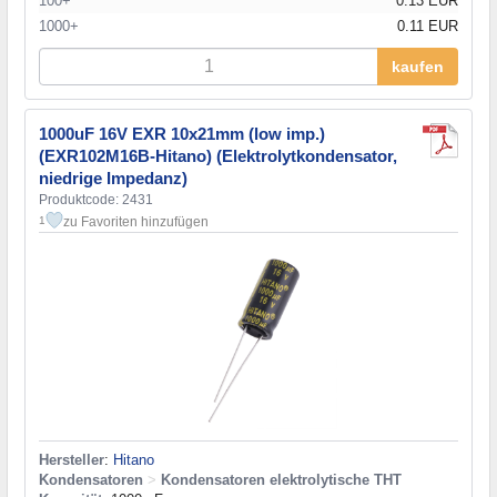
100+
0.13 EUR
1000+
0.11 EUR
kaufen
1000uF 16V EXR 10x21mm (low imp.)
(EXR102M16B-Hitano) (Elektrolytkondensator,
niedrige Impedanz)
Produktcode: 2431
zu Favoriten hinzufügen
1
Hersteller
:
Hitano
Kondensatoren
>
Kondensatoren elektrolytische THT