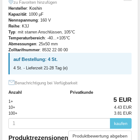
zu Favoriten hinzufügen
Hersteller
:
Koshin
Kapazität
: 1000 µF
Nennspannung
: 160 V
Reihe
: K3J
Typ
: mit starren Anschlüssen, 105°C
Temperaturbereich
: -40...+105°C
Abmessungen
: 25x50 mm
Zolltarifnummer
: 8532 22 00 00
auf Bestellung: 4 St.
4 St. - Lieferzeit 21-28 Tag (e)
Benachrichtigung bei Verfügbarkeit
Anzahl
Privatkunde
5 EUR
1+
10+
4.43 EUR
100+
3.81 EUR
kaufen
Produktbewertung abgeben
Produktrezensionen