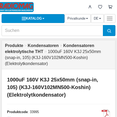
KATALOG
Privatkunde
DE
Togg
navi
Produkte
>
Kondensatoren
>
Kondensatoren
elektrolytische THT
>
1000uF 160V K3J 25x50mm
(snap-in, 105) (K3J-160V102MN500-Koshin)
(Elektrolytkondensator)
1000uF 160V K3J 25x50mm (snap-in,
105) (K3J-160V102MN500-Koshin)
(Elektrolytkondensator)
Produktcode
: 33995