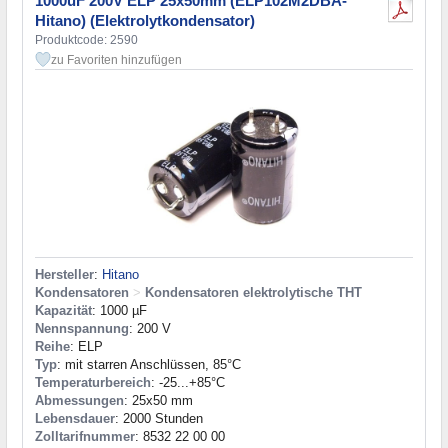
1000uF 200V ELP 25x50mm (ELP102M2DBA-
Hitano) (Elektrolytkondensator)
Produktcode: 2590
zu Favoriten hinzufügen
Hersteller
:
Hitano
Kondensatoren
>
Kondensatoren elektrolytische THT
Kapazität
: 1000 µF
Nennspannung
: 200 V
Reihe
: ELP
Typ
: mit starren Anschlüssen, 85°C
Temperaturbereich
: -25...+85°C
Abmessungen
: 25x50 mm
Lebensdauer
: 2000 Stunden
Zolltarifnummer
: 8532 22 00 00