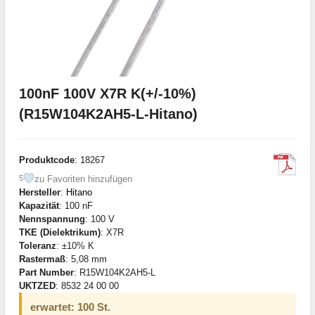
100nF 100V X7R K(+/-10%)
(R15W104K2AH5-L-Hitano)
Produktcode
: 18267
zu Favoriten hinzufügen
5
Hersteller
:
Hitano
Kapazität
: 100 nF
Nennspannung
: 100 V
TKE (Dielektrikum)
: X7R
Toleranz
: ±10% K
Rastermaß
: 5,08 mm
Part Number
: R15W104K2AH5-L
UKTZED
: 8532 24 00 00
erwartet: 100 St.