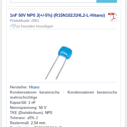
1nF 50V NP0 J(+/-5%) (R15N102J1HL2-L-Hitano)
Produktcode: 2901
zu Favoriten hinzufügen
2
Hersteller
:
Hitano
Kondensatoren keramische
>
Kondensatoren keramische
mehrschichtige
Kapazität
: 1 nF
Nennspannung
: 50 V
TKE (Dielektrikum)
: NP0
Toleranz
: ±5% J
Rastermaß
: 2,54 mm