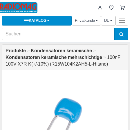
KATALOG
Privatkunde
DE
Togg
navi
Produkte
>
Kondensatoren keramische
>
Kondensatoren keramische mehrschichtige
>
100nF
100V X7R K(+/-10%) (R15W104K2AH5-L-Hitano)