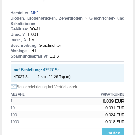
Hersteller
:
MIC
Dioden, Diodenbrücken, Zenerdioden
>
Gleichrichter- und
Schaltdioden
Gehäuse
: DO-41
Urev., V
: 1000 В
Iausr., A
: 1 А
Beschreibung
: Gleichrichter
Montage
: THT
Spannungsabfall Vf
: 1,1 В
auf Bestellung: 47927 St.
47927 St. - Lieferzeit 21-28 Tag (e)
Benachrichtigung bei Verfügbarkeit
ANZAHL
PRIVATKUNDE
0.039 EUR
1+
10+
0.031 EUR
100+
0.024 EUR
1000+
0.018 EUR
kaufen