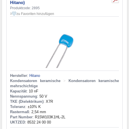
Hitano)
Produktcode: 2895
zu Favoriten hinzufügen
3
Hersteller
:
Hitano
Kondensatoren keramische
>
Kondensatoren keramische
mehrschichtige
Kapazität
: 10 nF
Nennspannung
: 50 V
TKE (Dielektrikum)
: X7R
Toleranz
: ±10% K
Rastermaß
: 2,54 mm
Part Number
: R15W103K1HL-2L
UKTZED
: 8532 24 00 00