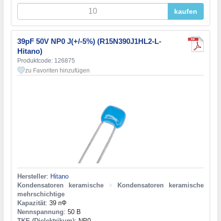
kaufen
39pF 50V NP0 J(+/-5%) (R15N390J1HL2-L-
Hitano)
Produktcode: 126875
zu Favoriten hinzufügen
Hersteller
:
Hitano
Kondensatoren keramische
>
Kondensatoren keramische
mehrschichtige
Kapazität
: 39 пФ
Nennspannung
: 50 В
TKE (Dielektrikum)
: NP0