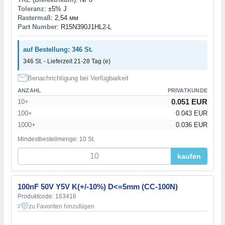
Toleranz
: ±5% J
Rastermaß
: 2,54 мм
Part Number
: R15N390J1HL2-L
auf Bestellung: 346 St.
346 St. - Lieferzeit 21-28 Tag (e)
Benachrichtigung bei Verfügbarkeit
ANZAHL
PRIVATKUNDE
0.051 EUR
10+
100+
0.043 EUR
1000+
0.036 EUR
Mindestbestellmenge: 10 St.
kaufen
100nF 50V Y5V K(+/-10%) D<=5mm (CC-100N)
Produktcode: 163416
zu Favoriten hinzufügen
2