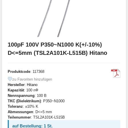
100pF 100V P350~N1000 K(+/-10%)
D<=5mm (TSL2A101K-L515B) Hitano
Produktcode
: 117368
zu Favoriten hinzufügen
Hersteller
:
Hitano
Kapazität
: 100 пФ
Nennspannung
: 100 В
TKC (Dielektrikum)
: P350~N1000
Toleranz
: ±10% K
Abmessungen
: D<=5 mm
Teilenummer
: TSL2A101K-L515B
auf Bestellung: 1 St.