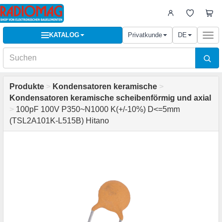
KATALOG
Privatkunde
DE
Togg
navi
Produkte
>
Kondensatoren keramische
>
Kondensatoren keramische scheibenförmig und axial
>
100pF 100V P350~N1000 K(+/-10%) D<=5mm
(TSL2A101K-L515B) Hitano