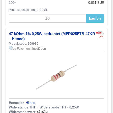
100+
0.031 EUR
Mindestbestellmenge: 10 St.
kaufen
47 kOhm 1% 0,25W bedrahtet (MFR025FTB-47KR
– Hitano)
Produktcode: 169936
zu Favoriten hinzufügen
Hersteller
:
Hitano
Widerstande THT
>
Widerstande THT - 0,25W
Widerstandswert
: 47 кОм