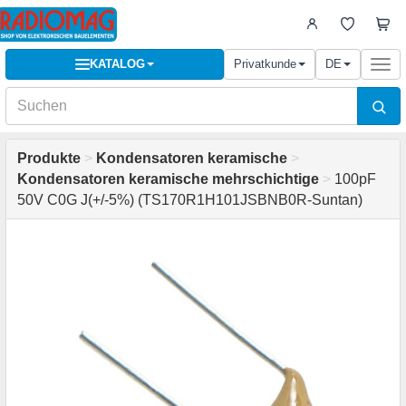
KATALOG
Privatkunde
DE
Togg
navi
Produkte
>
Kondensatoren keramische
>
Kondensatoren keramische mehrschichtige
>
100pF
50V C0G J(+/-5%) (TS170R1H101JSBNB0R-Suntan)