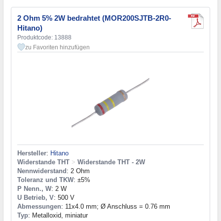
2 Ohm 5% 2W bedrahtet (MOR200SJTB-2R0-
Hitano)
Produktcode: 13888
zu Favoriten hinzufügen
Hersteller
:
Hitano
Widerstande THT
>
Widerstande THT - 2W
Nennwiderstand
: 2 Ohm
Toleranz und TKW
: ±5%
P Nenn., W
: 2 W
U Betrieb, V
: 500 V
Abmessungen
: 11x4.0 mm; Ø Anschluss = 0.76 mm
Typ
: Metalloxid, miniatur