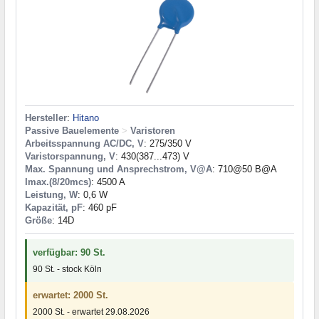
Hersteller
:
Hitano
Passive Bauelemente
>
Varistoren
Arbeitsspannung AC/DC, V
: 275/350 V
Varistorspannung, V
: 430(387...473) V
Max. Spannung und Ansprechstrom, V@A
: 710@50 B@A
Imax.(8/20mcs)
: 4500 A
Leistung, W
: 0,6 W
Kapazität, pF
: 460 pF
Größe
: 14D
verfügbar: 90 St.
90 St. - stock Köln
erwartet: 2000 St.
2000 St. - erwartet 29.08.2026