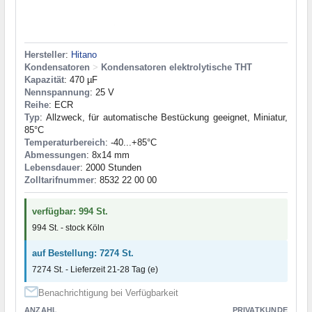
Hersteller
:
Hitano
Kondensatoren
>
Kondensatoren elektrolytische THT
Kapazität
: 470 µF
Nennspannung
: 25 V
Reihe
: ECR
Typ
: Allzweck, für automatische Bestückung geeignet, Miniatur,
85°C
Temperaturbereich
: -40...+85°C
Abmessungen
: 8x14 mm
Lebensdauer
: 2000 Stunden
Zolltarifnummer
: 8532 22 00 00
verfügbar: 994 St.
994 St. - stock Köln
auf Bestellung: 7274 St.
7274 St. - Lieferzeit 21-28 Tag (e)
Benachrichtigung bei Verfügbarkeit
ANZAHL
PRIVATKUNDE