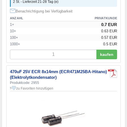
2 St. - Lieferzeit 21-28 Tag (e)
Benachrichtigung bei Verfügbarkeit
ANZAHL
PRIVATKUNDE
0.7 EUR
1+
10+
0.63 EUR
100+
0.57 EUR
1000+
0.5 EUR
kaufen
470uF 25V ECR 8x14mm (ECR471M25BA-Hitano)
(Elektrolytkondensator)
Produktcode: 2955
zu Favoriten hinzufügen
5