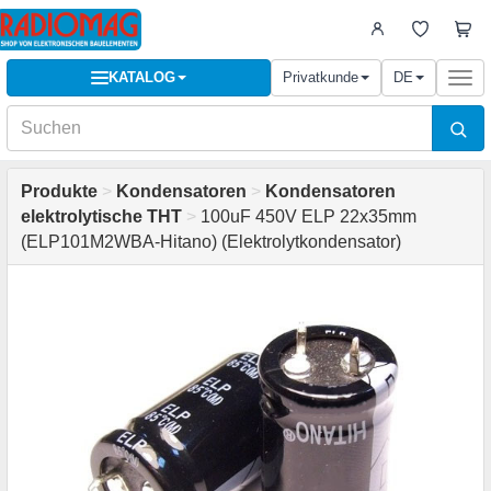
KATALOG
Privatkunde
DE
Togg
navi
Produkte
>
Kondensatoren
>
Kondensatoren
elektrolytische THT
>
100uF 450V ELP 22x35mm
(ELP101M2WBA-Hitano) (Elektrolytkondensator)