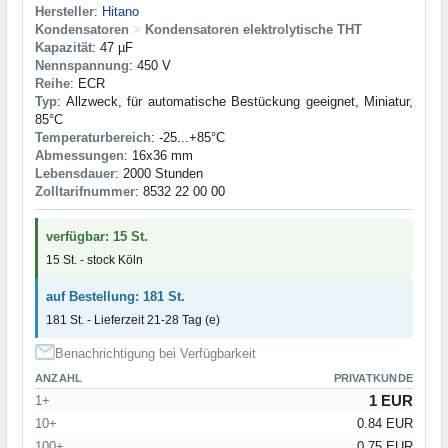
Hersteller
:
Hitano
Kondensatoren
>
Kondensatoren elektrolytische THT
Kapazität
: 47 µF
Nennspannung
: 450 V
Reihe
: ECR
Typ
: Allzweck, für automatische Bestückung geeignet, Miniatur,
85°C
Temperaturbereich
: -25...+85°C
Abmessungen
: 16x36 mm
Lebensdauer
: 2000 Stunden
Zolltarifnummer
: 8532 22 00 00
verfügbar: 15 St.
15 St. - stock Köln
auf Bestellung: 181 St.
181 St. - Lieferzeit 21-28 Tag (e)
Benachrichtigung bei Verfügbarkeit
ANZAHL
PRIVATKUNDE
1 EUR
1+
10+
0.84 EUR
100+
0.75 EUR