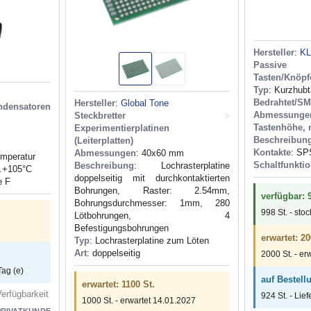
Hersteller
:
K
Passive B
Tasten/Knöpf
Typ
: Kurzhub
Bedrahtet/S
Hersteller
:
Global Tone
ndensatoren
Abmessunge
Steckbretter
>
Tastenhöhe,
Experimentierplatinen
Beschreibun
(Leiterplatten)
Kontakte
: SP
Abmessungen
: 40x60 mm
mperatur
Schaltfunkti
Beschreibung
: Lochrasterplatine
..+105°С
doppelseitig mit durchkontaktierten
e F
Bohrungen, Raster: 2.54mm,
verfügbar: 
Bohrungsdurchmesser: 1mm, 280
998 St. - sto
Lötbohrungen, 4
Befestigungsbohrungen
erwartet: 20
Typ
: Lochrasterplatine zum Löten
Art
: doppelseitig
2000 St. - er
Tag (e)
auf Bestell
erwartet: 1100 St.
erfügbarkeit
924 St. - Lief
1000 St. - erwartet 14.01.2027