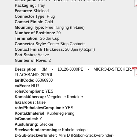
Packaging:
Tray
Features:
Shielded
Connector Type:
Plug
Contact Finish:
Gold
Mounting Type:
Free Hanging (In-Line)
Number of Positions:
20
Termination:
Solder Cup
Connector Style:
Center Strip Contacts
Contact Finish Thickness:
20.0µin (0.51µm)
Part Status:
Active
Number of Rows:
2
Description:
3M - 10120-3000PE - MICRO-D-STECKER,
FLACHBAND, 20POL
tariffCode:
85366930
euEccn:
NLR
rohsCompliant:
YES
Kontaktüberzug:
Vergoldete Kontakte
hazardous:
false
rohsPhthalatesCompliant:
YES
Kontaktmaterial:
Kupferlegierung
isCanonical:
Y
Ausführung:
Stecker
Steckverbindermontage:
Kabelmontage
D-Sub-Steckverbinder:
Mini D (Ribbon-Steckverbinder)