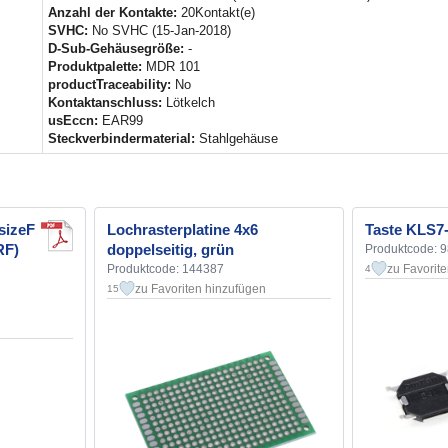
Anzahl der Kontakte:
20Kontakt(e)
SVHC:
No SVHC (15-Jan-2018)
D-Sub-Gehäusegröße:
-
Produktpalette:
MDR 101
productTraceability:
No
Kontaktanschluss:
Lötkelch
usEccn:
EAR99
Steckverbindermaterial:
Stahlgehäuse
sizeF
Lochrasterplatine 4x6
Taste KLS7-
RF)
doppelseitig, grün
Produktcode: 
Produktcode: 144387
zu Favorit
4
zu Favoriten hinzufügen
15