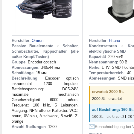
Hersteller
:
Omron
Hersteller
:
Hitano
Passive Bauelemente
>
Schalter,
Kondensatoren
>
Ko
Schubschalter, Kippschalter (alle
elektrolytische SMD
außer Knopf/Tasten)
Kapazität
: 220 мкФ
Gruppe
: Encoder optisch
Nennspannung
: 50 В
Abmessungen
: d40x44 мм
Reihe
: EHV, SMD Hochte
Schaftlänge
: 15 мм
Temperaturbereich
: -40.
Beschreibung
: Encoder optisch
Abmessungen
: SMD siz
inkremental 1200 Impulse,
Betriebsspannung: DC5-24V,
erwartet: 2000 St.
maximale mechanisch
2000 St. - erwartet
Geschwindigkeit 6000 об/хв,
Frequenz: 100 kHz, 5 Leitungen,
auf Bestellung: 160 St.
Ausgang: NPN offener Kollektor. VCC-
braun, 0V-blau, A-schwarz, B-weiß, Z-
160 St. - Lieferzeit 21-28 
orange
Anzahl Stellungen
: 1200
Benachrichtigung bei V