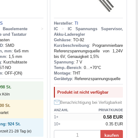
LS
Hersteller
:
TI
auelemente
>
IC
>
IC Spannungs Supervisor,
e und Tastatur
Akku-Laderegler
tasten
Gehäuse
: TO-92
MD
: SMD
Kurzbeschreibung
: Programmierbare
n, mm
: 6x6 mm
Referenzspannungsquelle von 1,24V
 mm
: 1,5 mm
bis 6V, Genauigkeit 1,5%
g
: Kurzhubtaste
Spannung
: 7 V
ST-NO
Temp.-Bereich
: 0…+70°C
on
: OFF-(ON)
Montage
: THT
Gerätetyp
: Referenzspannungsquelle
998 St.
Produkt ist nicht verfügbar
ck Köln
Benachrichtigung bei Verfügbarkeit
00 St.
ANZAHL
PRIVATKUNDE
wartet
0.58 EUR
1+
10+
0.35 EUR
ung: 924 St.
erzeit 21-28 Tag (e)
kaufen