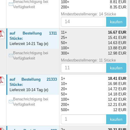
Benachrichtigung bei
100+
8.81 EUR
Verfügbarkeit
200+
8.35 EUR
Mindestbestellmenge: 14 Stücke
kaufen
11+
16.67 EUR
auf Bestellung 1311
25+
15.41 EUR
Stücke:
50+
14.63 EUR
Lieferzeit 14-21 Tag (e)
100+
13.88 EUR
Benachrichtigung bei
300+
12.98 EUR
Verfügbarkeit
Mindestbestellmenge: 11 Stücke
kaufen
1+
18.41 EUR
auf Bestellung 21333
10+
16.98 EUR
Stücke:
20+
14.72 EUR
Lieferzeit 10-14 Tag (e)
50+
14.18 EUR
Benachrichtigung bei
100+
12.42 EUR
Verfügbarkeit
200+
12.21 EUR
500+
12 EUR
kaufen
2+
20.31 EUR