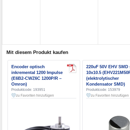
Mit diesem Produkt kaufen
Encoder optisch
220uF 50V EHV SMD 
inkremental 1200 Impulse
10x10.5 (EHV221M50
(E6B2-CWZ6C 1200P/R –
(elektrolytischer
Omron)
Kondensator SMD)
Produktcode: 193951
Produktcode: 153979
zu Favoriten hinzufügen
zu Favoriten hinzufügen