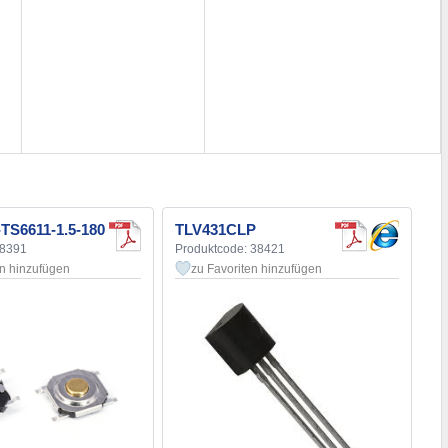
TS6611-1.5-180
TLV431CLP
98391
Produktcode: 38421
en hinzufügen
zu Favoriten hinzufügen