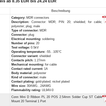
is ab 8.35 EUR bis 24.24 EUR
Beschreibung
Category:
MDR connectors
Description:
Connector: MDR; PIN: 20; shielded; for cable;
polyester; plug; male
Type of connector:
MDR
Connector:
plug
Electrical mounting:
soldering
Number of pins:
20
Test voltage:
0.5kV
Operating temperature:
-55...105°C
Connector variant:
shielded
Contacts pitch:
1.27mm
Mechanical mounting:
for cable
Contact rated current:
1A
Body material:
polyester
Kind of connector:
male
Contact plating:
gold-plated; nickel plated
Wire size:
30AWG...24AWG
Flammability rating:
UL94V-0
Conn Mini D Ribbon PL 20 POS 2.54mm Solder Cup ST Cable
Mount 20 Terminal 1 Port