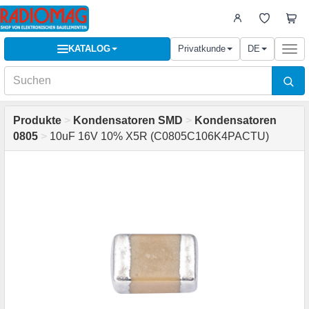
KATALOG
Privatkunde
DE
Togg
navi
Produkte
>
Kondensatoren SMD
>
Kondensatoren
0805
>
10uF 16V 10% X5R (C0805C106K4PACTU)