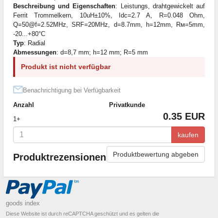
Beschreibung und Eigenschaften
: Leistungs, drahtgewickelt auf
Ferrit Trommelkern, 10uH±10%, Idc=2.7 A, R=0.048 Ohm,
Q=50@f=2.52MHz, SRF=20MHz, d=8.7mm, h=12mm, Rм=5mm,
-20...+80°C
Typ
: Radial
Abmessungen
: d=8,7 mm; h=12 mm; R=5 mm
Produkt ist nicht verfügbar
Benachrichtigung bei Verfügbarkeit
Anzahl
Privatkunde
0.35 EUR
1+
kaufen
Produktbewertung abgeben
Produktrezensionen
goods index
Diese Website ist durch reCAPTCHA geschützt und es gelten die