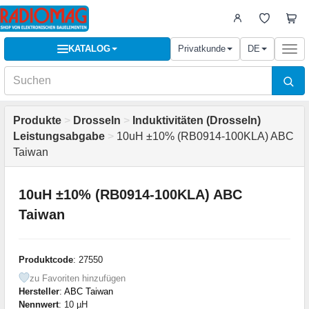
KATALOG
Privatkunde
DE
Togg
navi
Produkte
>
Drosseln
>
Induktivitäten (Drosseln)
Leistungsabgabe
>
10uH ±10% (RB0914-100KLA) ABC
Taiwan
10uH ±10% (RB0914-100KLA) ABC
Taiwan
Produktcode
: 27550
zu Favoriten hinzufügen
Hersteller
:
ABC Taiwan
Nennwert
: 10 µH