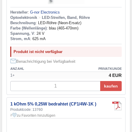
Hersteller
:
G-nor Electronics
Optoelektronik
>
LED-Streifen, Band, Röhre
Beschreibung
: LED-Röhre (Neon-Ersatz)
Farbe (Wellenlänge)
: blau (465-470nm)
Spannung, V
: 24 V
Strom, mA
: 625 mA
Produkt ist nicht verfügbar
Benachrichtigung bei Verfügbarkeit
ANZAHL
PRIVATKUNDE
4 EUR
1+
kaufen
1 kOhm 5% 0,25W bedrahtet (CF1/4W-1K )
Produktcode: 13760
zu Favoriten hinzufügen
2