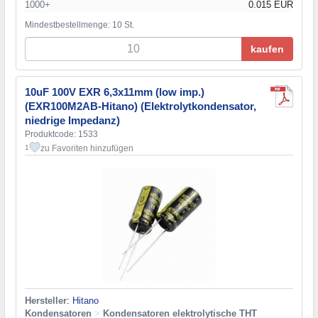
1000+
0.015 EUR
Mindestbestellmenge: 10 St.
kaufen
10uF 100V EXR 6,3x11mm (low imp.)
(EXR100M2AB-Hitano) (Elektrolytkondensator,
niedrige Impedanz)
Produktcode: 1533
zu Favoriten hinzufügen
1
Hersteller
:
Hitano
Kondensatoren
>
Kondensatoren elektrolytische THT