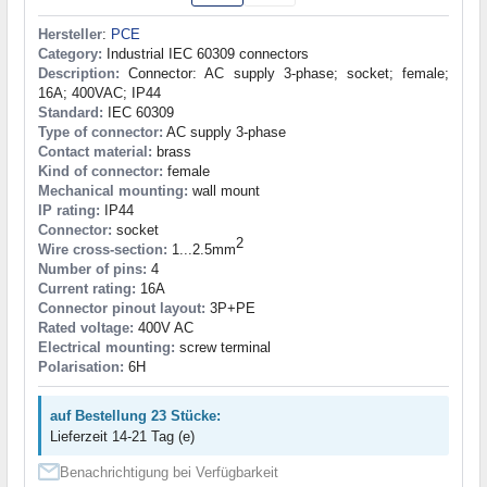
Hersteller
:
PCE
Category:
Industrial IEC 60309 connectors
Description:
Connector: AC supply 3-phase; socket; female;
16A; 400VAC; IP44
Standard:
IEC 60309
Type of connector:
AC supply 3-phase
Contact material:
brass
Kind of connector:
female
Mechanical mounting:
wall mount
IP rating:
IP44
Connector:
socket
2
Wire cross-section:
1...2.5mm
Number of pins:
4
Current rating:
16A
Connector pinout layout:
3P+PE
Rated voltage:
400V AC
Electrical mounting:
screw terminal
Polarisation:
6H
auf Bestellung 23 Stücke:
Lieferzeit 14-21 Tag (e)
Benachrichtigung bei Verfügbarkeit