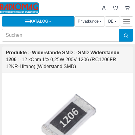
KATALOG
Privatkunde
DE
Togg
navi
Produkte
>
Widerstande SMD
>
SMD-Widerstande
1206
>
12 kOhm 1% 0,25W 200V 1206 (RC1206FR-
12KR-Hitano) (Widerstand SMD)