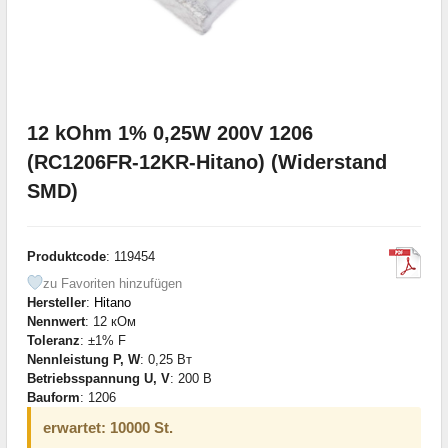
12 kOhm 1% 0,25W 200V 1206
(RC1206FR-12KR-Hitano) (Widerstand
SMD)
Produktcode
: 119454
zu Favoriten hinzufügen
Hersteller
:
Hitano
Nennwert
: 12 кОм
Toleranz
: ±1% F
Nennleistung P, W
: 0,25 Вт
Betriebsspannung U, V
: 200 В
Bauform
: 1206
erwartet: 10000 St.