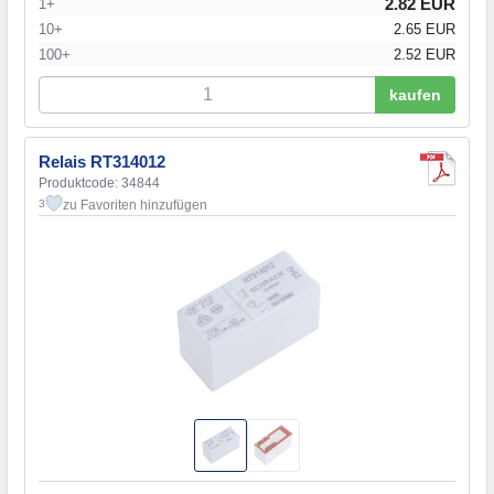
2.82 EUR
1+
10+
2.65 EUR
100+
2.52 EUR
kaufen
Relais RT314012
Produktcode: 34844
zu Favoriten hinzufügen
3