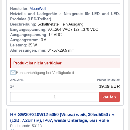
Hersteller
:
MeanWell
Netzteile und Ladegeräte
>
Netzgeräte für LED und LED-
Produkte (LED-Treiber)
Beschreibung
: Schaltnetzteil, ein Ausgang
Eingangsspannung
: 90...264 VAC / 127...370 VDC
Ausgangsspannung
: 12 VDC
Ausgangsstrom
: 3 A
Leistung
: 35 W
Abmessungen, mm
: 84x57x29,5 mm
Produkt ist nicht verfügbar
Benachrichtigung bei Verfügbarkeit
ANZAHL
PRIVATKUNDE
19.19 EUR
1+
kaufen
HH-SW30F210W12-5050 (Wisva) weiß, 30led5050 / м
(12В, 7.2Вт / м), IP67, weiße Unterlage, 5м / Rolle
Produktcode: 53113