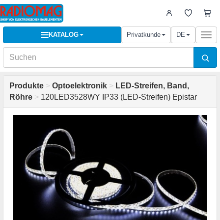
KATALOG
Privatkunde
DE
Togg
navi
Produkte
>
Optoelektronik
>
LED-Streifen, Band,
Röhre
>
120LED3528WY IP33 (LED-Streifen) Epistar