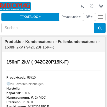
KATALOG
Privatkunde
DE
Togg
navi
Produkte
>
Kondensatoren
>
Folienkondensatoren
>
150nF 2kV ( 942C20P15K-F)
150nF 2kV ( 942C20P15K-F)
Produktcode
: 98710
zu Favoriten hinzufügen
Hersteller
:
Kapazität
: 150 nF
Nennspannung, V
: 2k VDC
Präzision
: ±10% K
Part Nummer
: 942C20P15K-F