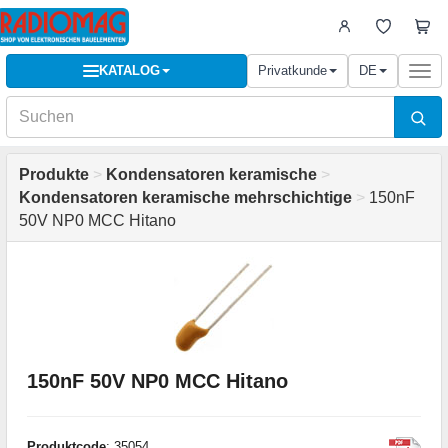
KATALOG
Privatkunde
DE
Togg
navi
Produkte
>
Kondensatoren keramische
>
Kondensatoren keramische mehrschichtige
>
150nF
50V NP0 MCC Hitano
150nF 50V NP0 MCC Hitano
Produktcode
: 35054