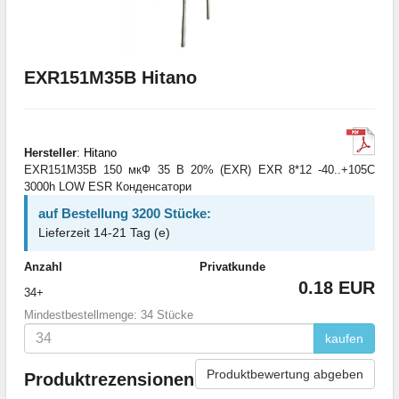
EXR151M35B Hitano
Hersteller
:
Hitano
EXR151M35B 150 мкФ 35 В 20% (EXR) EXR 8*12 -40..+105C
3000h LOW ESR Конденсатори
auf Bestellung 3200 Stücke:
Lieferzeit 14-21 Tag (e)
Anzahl
Privatkunde
0.18 EUR
34+
Mindestbestellmenge: 34 Stücke
kaufen
Produktbewertung abgeben
Produktrezensionen