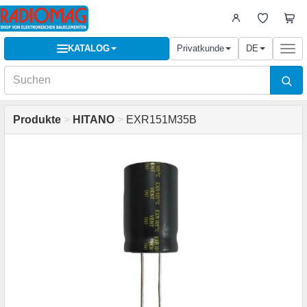
KATALOG
Privatkunde
DE
Togg
navi
Produkte
>
HITANO
>
EXR151M35B