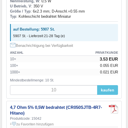
Nennleistung, W
: 0,5 W
U Betrieb, V
: 350 V
Größe / Typ
: 6x2.3 mm; D-Anschl.=0.55 mm
Typ
: Kohleschicht bedrahtet Miniatur
auf Bestellung: 5907 St.
5907 St. - Lieferzeit 21-28 Tag (e)
Benachrichtigung bei Verfügbarkeit
ANZAHL
PRIVATKUNDE
3.53 EUR
10+
100+
0.055 EUR
1000+
0.021 EUR
Mindestbestellmenge: 10 St.
kaufen
4,7 Ohm 5% 0,5W bedrahtet (CR050SJTB-4R7-
Hitano)
Produktcode: 15042
zu Favoriten hinzufügen
1