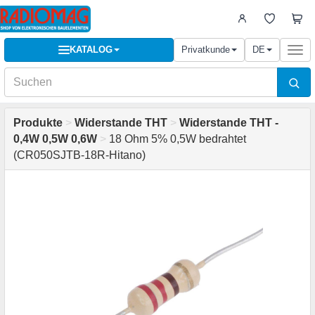
KATALOG
Privatkunde
DE
Togg
navi
Produkte
>
Widerstande THT
>
Widerstande THT -
0,4W 0,5W 0,6W
>
18 Ohm 5% 0,5W bedrahtet
(CR050SJTB-18R-Hitano)