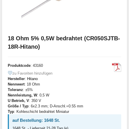
18 Ohm 5% 0,5W bedrahtet (CR050SJTB-
18R-Hitano)
Produktcode
: 43160
zu Favoriten hinzufügen
Hersteller
:
Hitano
Nennwert
: 18 Ohm
Toleranz
: ±5%
Nennleistung, W
: 0,5 W
U Betrieb, V
: 350 V
Größe / Typ
: 6x2.3 mm; D-Anschl.=0.55 mm
Typ
: Kohleschicht bedrahtet Miniatur
auf Bestellung: 1648 St.
1648 St. - Lieferzeit 21-28 Tag (e)