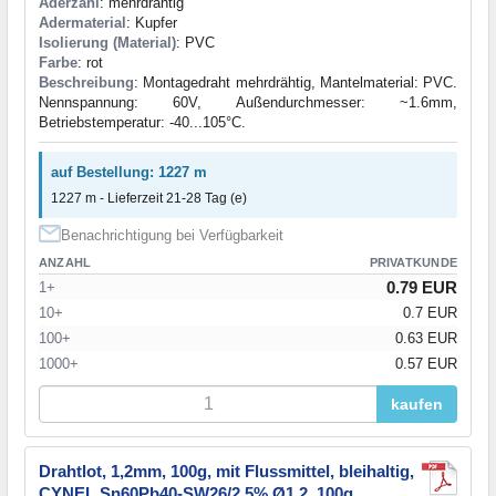
Aderzahl
: mehrdrähtig
Adermaterial
: Kupfer
Isolierung (Material)
: PVC
Farbe
: rot
Beschreibung
: Montagedraht mehrdrähtig, Mantelmaterial: PVC.
Nennspannung: 60V, Außendurchmesser: ~1.6mm,
Betriebstemperatur: -40...105°C.
auf Bestellung: 1227 m
1227 m - Lieferzeit 21-28 Tag (e)
Benachrichtigung bei Verfügbarkeit
ANZAHL
PRIVATKUNDE
0.79 EUR
1+
10+
0.7 EUR
100+
0.63 EUR
1000+
0.57 EUR
kaufen
Drahtlot, 1,2mm, 100g, mit Flussmittel, bleihaltig,
CYNEL Sn60Pb40-SW26/2.5% Ø1.2, 100g