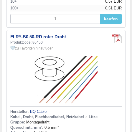
10+
0.57 EUR
100+
0.51 EUR
kaufen
FLRY-B0.50-RD roter Draht
Produktcode: 86450
zu Favoriten hinzufügen
Hersteller
:
BQ Cable
Kabel, Draht, Flachbandkabel, Netzkabel
>
Litze
Gruppe
: Montagedraht
Querschnitt, mm²
: 0,5 mm²