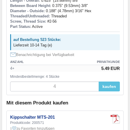
Length - Overall:
0.625" (15.88mm) 5/8"
Between Board Height:
0.375" (9.53mm) 3/8"
Diameter - Outside:
0.188" (4.78mm) 3/16" Hex
Threaded/Unthreaded:
Threaded
Screw, Thread Size:
#2-56
Part Status:
Active
auf Bestellung 523 Stücke:
Lieferzeit 10-14 Tag (e)
Benachrichtigung bei Verfügbarkeit
ANZAHL
PRIVATKUNDE
5.49 EUR
4+
Mindestbestellmenge: 4 Stücke
kaufen
Mit diesem Produkt kaufen
Kippschalter MTS-201
Produktcode: 200571
zu Favoriten hinzufügen
1