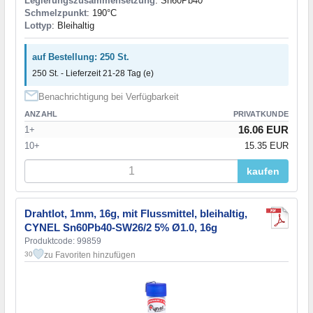
Legierungszusammensetzung
: Sn60Pb40
Schmelzpunkt
: 190°С
Lottyp
: Bleihaltig
auf Bestellung: 250 St.
250 St. - Lieferzeit 21-28 Tag (e)
Benachrichtigung bei Verfügbarkeit
ANZAHL
PRIVATKUNDE
16.06 EUR
1+
10+
15.35 EUR
kaufen
Drahtlot, 1mm, 16g, mit Flussmittel, bleihaltig,
CYNEL Sn60Pb40-SW26/2 5% Ø1.0, 16g
Produktcode: 99859
zu Favoriten hinzufügen
30