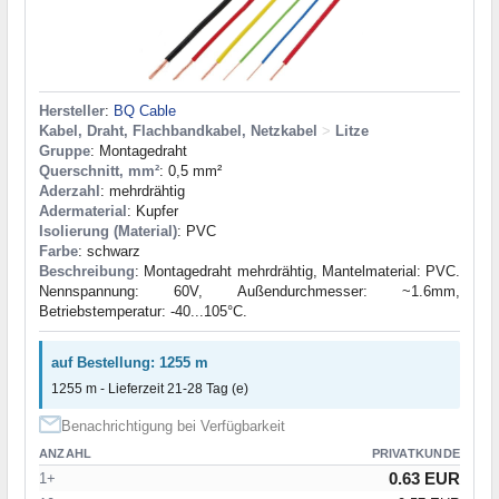
Hersteller
:
BQ Cable
Kabel, Draht, Flachbandkabel, Netzkabel
>
Litze
Gruppe
: Montagedraht
Querschnitt, mm²
: 0,5 mm²
Aderzahl
: mehrdrähtig
Adermaterial
: Kupfer
Isolierung (Material)
: PVC
Farbe
: schwarz
Beschreibung
: Montagedraht mehrdrähtig, Mantelmaterial: PVC.
Nennspannung: 60V, Außendurchmesser: ~1.6mm,
Betriebstemperatur: -40...105°C.
auf Bestellung: 1255 m
1255 m - Lieferzeit 21-28 Tag (e)
Benachrichtigung bei Verfügbarkeit
ANZAHL
PRIVATKUNDE
0.63 EUR
1+