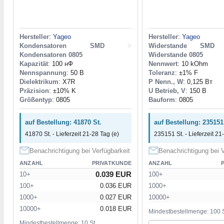
Hersteller
:
Yageo
Hersteller
:
Yageo
Kondensatoren SMD
>
Widerstande SMD
Kondensatoren 0805
Widerstande 0805
Kapazität
: 100 нФ
Nennwert
: 10 kOhm
Nennspannung
: 50 В
Toleranz
: ±1% F
Dielektrikum
: X7R
P Nenn., W
: 0,125 Вт
Präzision
: ±10% K
U Betrieb, V
: 150 В
Größentyp
: 0805
Bauform
: 0805
auf Bestellung: 41870 St.
auf Bestellung: 235151
41870 St. - Lieferzeit 21-28 Tag (e)
235151 St. - Lieferzeit 21
Benachrichtigung bei Verfügbarkeit
Benachrichtigung bei V
ANZAHL
PRIVATKUNDE
ANZAHL
0.039 EUR
10+
100+
100+
0.036 EUR
1000+
1000+
0.027 EUR
10000+
10000+
0.018 EUR
Mindestbestellmenge: 100 S
Mindestbestellmenge: 10 St.