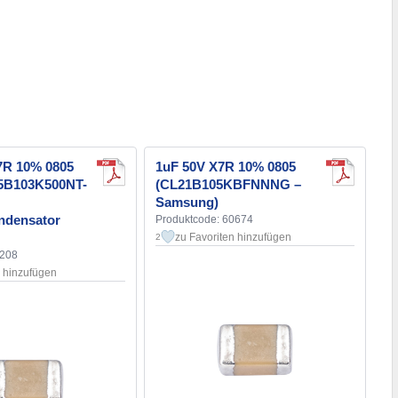
7R 10% 0805
1uF 50V X7R 10% 0805
05B103K500NT-
(CL21B105KBFNNNG –
Samsung)
ndensator
Produktcode: 60674
zu Favoriten hinzufügen
2
1208
n hinzufügen