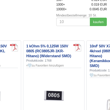
1000+
0.019 EUR
10000+
0.0045 EUR
Mindestbestellmenge: 10 St.
kaufen
150V
1 kOhm 5% 0,125W 150V
10nF 50V X
0KL
0805 (RC0805JR-1KR-
4k/reel (08
Hitano) (Widerstand SMD)
Hitano)
(Keramikko
Produktcode: 1768
SMD)
n
zu Favoriten hinzufügen
4
Produktcode: 
zu Favorite