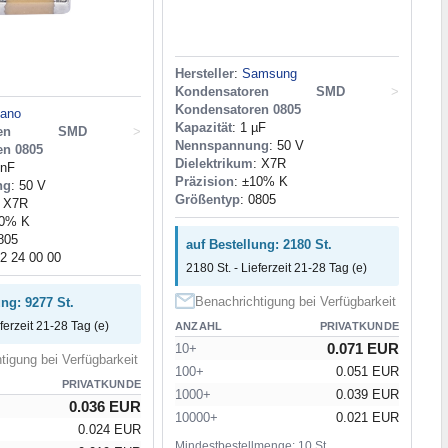
Hersteller
:
Samsung
Kondensatoren SMD
>
Kondensatoren 0805
tano
Kapazität
: 1 µF
toren SMD
>
Nennspannung
: 50 V
en 0805
Dielektrikum
: X7R
 nF
Präzision
: ±10% K
ng
: 50 V
Größentyp
: 0805
: X7R
10% K
805
auf Bestellung: 2180 St.
32 24 00 00
2180 St. - Lieferzeit 21-28 Tag (e)
Benachrichtigung bei Verfügbarkeit
ung: 9277 St.
eferzeit 21-28 Tag (e)
ANZAHL
PRIVATKUNDE
0.071 EUR
10+
tigung bei Verfügbarkeit
100+
0.051 EUR
PRIVATKUNDE
1000+
0.039 EUR
0.036 EUR
10000+
0.021 EUR
0.024 EUR
Mindestbestellmenge: 10 St.