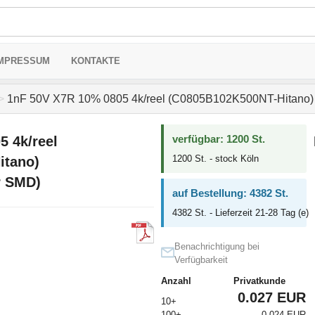
MPRESSUM
KONTAKTE
>
1nF 50V X7R 10% 0805 4k/reel (C0805B102K500NT-Hitano)
verfügbar: 1200 St.
 4k/reel
1200 St. - stock Köln
itano)
r SMD)
auf Bestellung: 4382 St.
4382 St. - Lieferzeit 21-28 Tag (e)
Benachrichtigung bei
Verfügbarkeit
Anzahl
Privatkunde
0.027 EUR
10+
100+
0.024 EUR