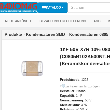
KATALOG
NEUE ANKÜNFTE
BEZAHLUNG UND LIEFERUNG
AGB
I
Produkte
>
Kondensatoren SMD
>
Kondensatoren 0805
1nF 50V X7R 10% 0805
(C0805B102K500NT-H
(Keramikkondensato
Produktcode
: 1222
zu Favoriten hinzufügen
1
Hersteller
:
Hitano
Kapazität
: 1 nF
Nennspannung
: 50 V
Dielektrikum
: X7R
Präzision
: ±10% K