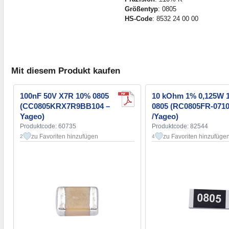
Größentyp
: 0805
HS-Code
: 8532 24 00 00
Mit diesem Produkt kaufen
100nF 50V X7R 10% 0805
10 kOhm 1% 0,125W 
(CC0805KRX7R9BB104 –
0805 (RC0805FR-071
Yageo)
/Yageo)
Produktcode: 60735
Produktcode: 82544
zu Favoriten hinzufügen
zu Favoriten hinzufüge
2
4