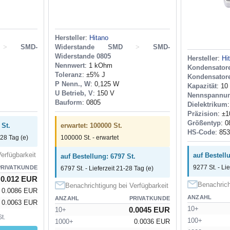
Hersteller
:
Hitano
>
SMD-
Widerstande SMD
>
SMD-
Widerstande 0805
Hersteller
:
Hi
Nennwert
: 1 kOhm
Kondensa
Toleranz
: ±5% J
Kondensator
P Nenn., W
: 0,125 W
Kapazität
: 10
U Betrieb, V
: 150 V
Nennspannu
Bauform
: 0805
Dielektrikum
Präzision
: ±
Größentyp
: 0
 St.
erwartet: 100000 St.
HS-Code
: 85
-28 Tag (e)
100000 St. - erwartet
erfügbarkeit
auf Bestell
auf Bestellung: 6797 St.
9277 St. - Li
PRIVATKUNDE
6797 St. - Lieferzeit 21-28 Tag (e)
0.012 EUR
Benachrich
Benachrichtigung bei Verfügbarkeit
0.0086 EUR
ANZAHL
ANZAHL
PRIVATKUNDE
0.0063 EUR
10+
0.0045 EUR
10+
t.
100+
1000+
0.0036 EUR