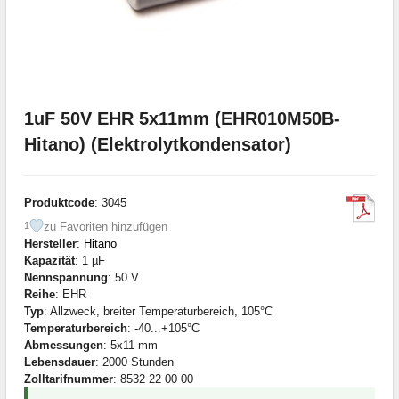
1uF 50V EHR 5x11mm (EHR010M50B-
Hitano) (Elektrolytkondensator)
Produktcode
: 3045
zu Favoriten hinzufügen
1
Hersteller
:
Hitano
Kapazität
: 1 µF
Nennspannung
: 50 V
Reihe
: EHR
Typ
: Allzweck, breiter Temperaturbereich, 105°C
Temperaturbereich
: -40...+105°C
Abmessungen
: 5x11 mm
Lebensdauer
: 2000 Stunden
Zolltarifnummer
: 8532 22 00 00