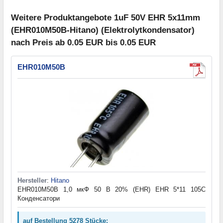
Weitere Produktangebote 1uF 50V EHR 5x11mm
(EHR010M50B-Hitano) (Elektrolytkondensator)
nach Preis ab 0.05 EUR bis 0.05 EUR
EHR010M50B
Hersteller
:
Hitano
EHR010M50B 1,0 мкФ 50 В 20% (EHR) EHR 5*11 105C
Конденсатори
auf Bestellung 5278 Stücke: