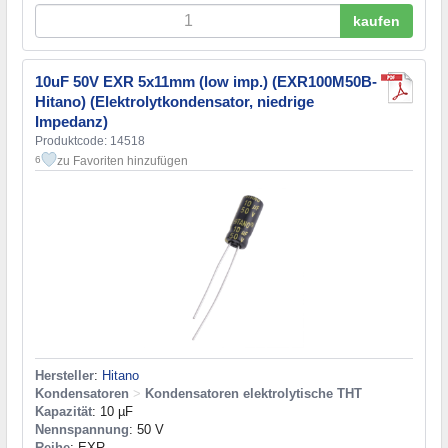
kaufen
10uF 50V EXR 5x11mm (low imp.) (EXR100M50B-
Hitano) (Elektrolytkondensator, niedrige
Impedanz)
Produktcode: 14518
zu Favoriten hinzufügen
6
Hersteller
:
Hitano
Kondensatoren
>
Kondensatoren elektrolytische THT
Kapazität
: 10 µF
Nennspannung
: 50 V
Reihe
: EXR