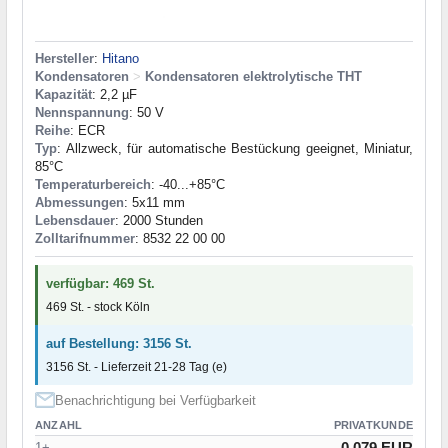
Hersteller
:
Hitano
Kondensatoren
>
Kondensatoren elektrolytische THT
Kapazität
: 2,2 µF
Nennspannung
: 50 V
Reihe
: ECR
Typ
: Allzweck, für automatische Bestückung geeignet, Miniatur,
85°C
Temperaturbereich
: -40...+85°C
Abmessungen
: 5x11 mm
Lebensdauer
: 2000 Stunden
Zolltarifnummer
: 8532 22 00 00
verfügbar: 469 St.
469 St. - stock Köln
auf Bestellung: 3156 St.
3156 St. - Lieferzeit 21-28 Tag (e)
Benachrichtigung bei Verfügbarkeit
ANZAHL
PRIVATKUNDE
0.079 EUR
1+