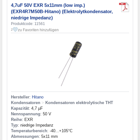
4,7uF 50V EXR 5x11mm (low imp.)
(EXR4R7M50B-Hitano) (Elektrolytkondensator,
niedrige Impedanz)
Produktcode: 11561
zu Favoriten hinzufügen
2
Hersteller
:
Hitano
Kondensatoren
>
Kondensatoren elektrolytische THT
Kapazität
: 4,7 µF
Nennspannung
: 50 V
Reihe
: EXR
Typ
: niedrige Impedanz
Temperaturbereich
: -40...+105°C
Abmessungen
: 5x11 mm