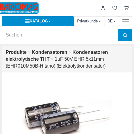
KATALOG
Privatkunde
DE
Togg
navi
Produkte
>
Kondensatoren
>
Kondensatoren
elektrolytische THT
>
1uF 50V EHR 5x11mm
(EHR010M50B-Hitano) (Elektrolytkondensator)