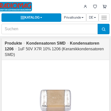
KATALOG
Privatkunde
DE
Togg
navi
Produkte
>
Kondensatoren SMD
>
Kondensatoren
1206
>
1uF 50V X7R 10% 1206 (Keramikkondensatoren
SMD)