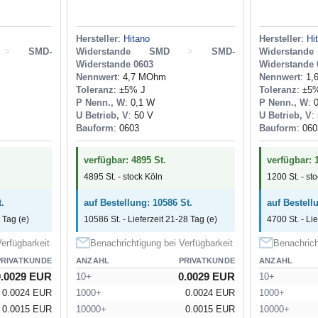
Hersteller
:
Hitano
Hersteller
:
Hi
>
SMD-
Widerstande SMD
>
SMD-
Widerstan
Widerstande 0603
Widerstande 
Nennwert
: 4,7 MOhm
Nennwert
: 1
Toleranz
: ±5% J
Toleranz
: ±5
P Nenn., W
: 0,1 W
P Nenn., W
: 
U Betrieb, V
: 50 V
U Betrieb, V
:
Bauform
: 0603
Bauform
: 060
verfügbar: 4895 St.
verfügbar: 
4895 St. - stock Köln
1200 St. - st
.
auf Bestellung: 10586 St.
auf Bestell
 Tag (e)
10586 St. - Lieferzeit 21-28 Tag (e)
4700 St. - Li
erfügbarkeit
Benachrichtigung bei Verfügbarkeit
Benachrich
PRIVATKUNDE
ANZAHL
PRIVATKUNDE
ANZAHL
0.0029 EUR
0.0029 EUR
10+
10+
0.0024 EUR
1000+
0.0024 EUR
1000+
0.0015 EUR
10000+
0.0015 EUR
10000+