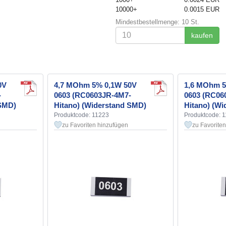
10000+
0.0015 EUR
Mindestbestellmenge: 10 St.
kaufen
0V
4,7 MOhm 5% 0,1W 50V
1,6 MOhm 5
-
0603 (RC0603JR-4M7-
0603 (RC06
 SMD)
Hitano) (Widerstand SMD)
Hitano) (W
Produktcode: 11223
Produktcode: 
zu Favoriten hinzufügen
zu Favorite