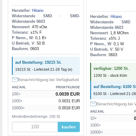
Hersteller
:
Hitano
Widerstande SMD
>
SMD-
Hersteller
:
Hitano
Widerstande 0603
Widerstande SMD
Nennwert
: 470 кОм
Widerstande 0603
Toleranz
: ±1% F
Nennwert
: 1,8 MOhm
P Nenn., W
: 0,1 Вт
Toleranz
: ±5% J
U Betrieb, V
: 50 В
P Nenn., W
: 0,1 W
Bauform
: 0603
U Betrieb, V
: 50 V
Bauform
: 0603
auf Bestellung: 19215 St.
verfügbar: 1200 St.
19215 St. - Lieferzeit 21-28 Tag (e)
1200 St. - stock Köln
Benachrichtigung bei Verfügbarkeit
auf Bestellung: 6100 St
ANZAHL
PRIVATKUNDE
0.0039 EUR
100+
6100 St. - Lieferzeit 21-28
1000+
0.0031 EUR
Benachrichtigung bei V
10000+
0.0018 EUR
ANZAHL
Mindestbestellmenge: 100 St.
10+
1000+
kaufen
10000+