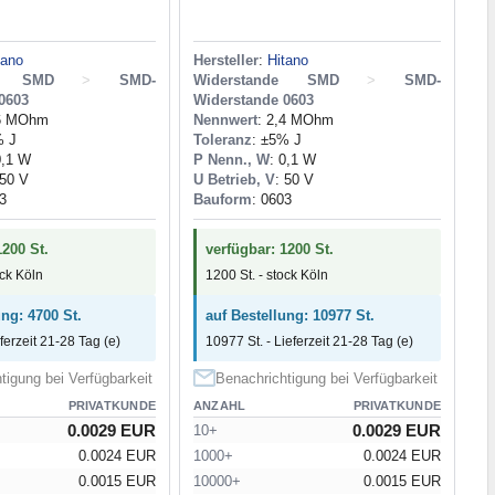
tano
Hersteller
:
Hitano
de SMD
>
SMD-
Widerstande SMD
>
SMD-
0603
Widerstande 0603
,6 MOhm
Nennwert
: 2,4 MOhm
% J
Toleranz
: ±5% J
0,1 W
P Nenn., W
: 0,1 W
 50 V
U Betrieb, V
: 50 V
3
Bauform
: 0603
1200 St.
verfügbar: 1200 St.
ock Köln
1200 St. - stock Köln
ung: 4700 St.
auf Bestellung: 10977 St.
eferzeit 21-28 Tag (e)
10977 St. - Lieferzeit 21-28 Tag (e)
tigung bei Verfügbarkeit
Benachrichtigung bei Verfügbarkeit
PRIVATKUNDE
ANZAHL
PRIVATKUNDE
0.0029 EUR
0.0029 EUR
10+
0.0024 EUR
1000+
0.0024 EUR
0.0015 EUR
10000+
0.0015 EUR