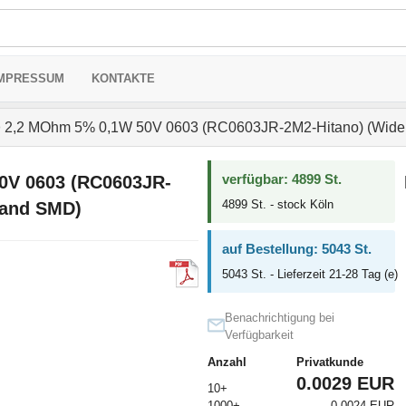
MPRESSUM
KONTAKTE
>
2,2 MOhm 5% 0,1W 50V 0603 (RC0603JR-2M2-Hitano) (Wide
verfügbar: 4899 St.
0V 0603 (RC0603JR-
4899 St. - stock Köln
tand SMD)
auf Bestellung: 5043 St.
5043 St. - Lieferzeit 21-28 Tag (e)
Benachrichtigung bei
Verfügbarkeit
Anzahl
Privatkunde
0.0029 EUR
10+
1000+
0.0024 EUR