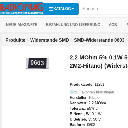
KATALOG
NEUE ANKÜNFTE
BEZAHLUNG UND LIEFERUNG
AGB
I
Produkte
>
Widerstande SMD
>
SMD-Widerstande 0603
2,2 MOhm 5% 0,1W 5
2M2-Hitano) (Widers
Produktcode
: 11251
zu Favoriten hinzufügen
Hersteller
:
Hitano
Nennwert
: 2,2 MOhm
Toleranz
: ±5% J
P Nenn., W
: 0,1 W
U Betrieb, V
: 50 V
Bauform
: 0603