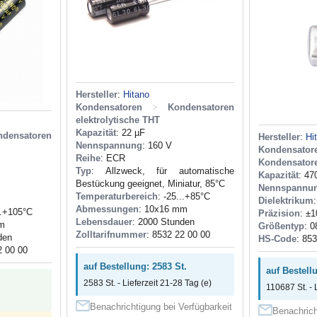
Hersteller
:
Hitano
Kondensatoren
>
Kondensatoren
elektrolytische THT
Kapazität
: 22 µF
ndensatoren
Hersteller
:
Hi
Nennspannung
: 160 V
Kondensa
Reihe
: ECR
Kondensator
Typ
: Allzweck, für automatische
Kapazität
: 47
Bestückung geeignet, Miniatur, 85°C
Nennspannu
Temperaturbereich
: -25...+85°C
Dielektrikum
Abmessungen
: 10x16 mm
..+105°C
Präzision
: ±
Lebensdauer
: 2000 Stunden
mm
Größentyp
: 0
Zolltarifnummer
: 8532 22 00 00
den
HS-Code
: 85
2 00 00
auf Bestellung: 2583 St.
auf Bestell
2583 St. - Lieferzeit 21-28 Tag (e)
110687 St. - 
Benachrichtigung bei Verfügbarkeit
Benachrich