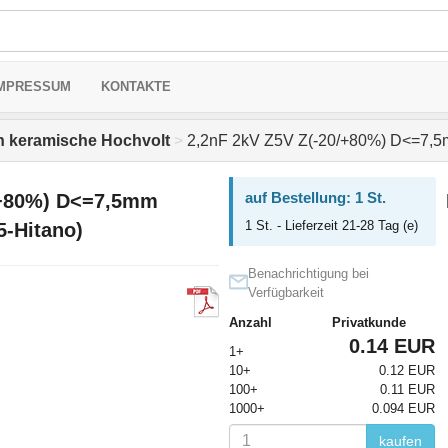
MPRESSUM
KONTAKTE
 keramische Hochvolt
>
2,2nF 2kV Z5V Z(-20/+80%) D<=7,
auf Bestellung: 1 St.
/+80%) D<=7,5mm
1 St. - Lieferzeit 21-28 Tag (e)
-Hitano)
Benachrichtigung bei
Verfügbarkeit
Anzahl
Privatkunde
0.14 EUR
1+
10+
0.12 EUR
100+
0.11 EUR
1000+
0.094 EUR
kaufen