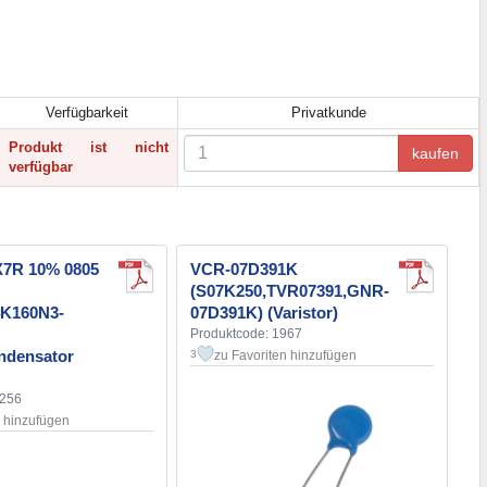
Verfügbarkeit
Privatkunde
Produkt ist nicht
kaufen
verfügbar
X7R 10% 0805
VCR-07D391K
(S07K250,TVR07391,GNR-
4K160N3-
07D391K) (Varistor)
Produktcode: 1967
ndensator
zu Favoriten hinzufügen
3
2256
n hinzufügen