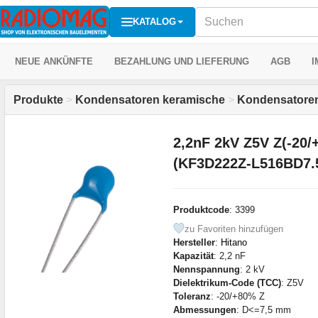
KATALOG
NEUE ANKÜNFTE
BEZAHLUNG UND LIEFERUNG
AGB
I
Produkte
>
Kondensatoren keramische
>
Kondensatoren
2,2nF 2kV Z5V Z(-20
(KF3D222Z-L516BD7.5
Produktcode
: 3399
zu Favoriten hinzufügen
Hersteller
:
Hitano
Kapazität
: 2,2 nF
Nennspannung
: 2 kV
Dielektrikum-Code (TCC)
: Z5V
Toleranz
: -20/+80% Z
Abmessungen
: D<=7,5 mm