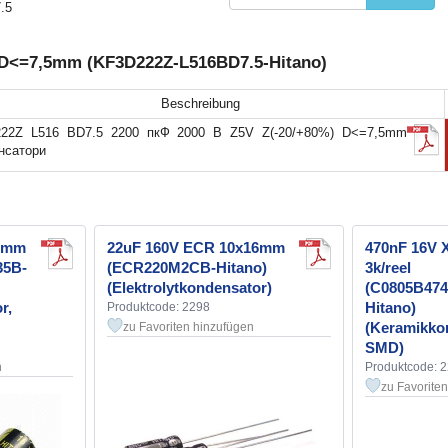
.5
) D<=7,5mm (KF3D222Z-L516BD7.5-Hitano)
Beschreibung
22Z L516 BD7.5 2200 пкФ 2000 В Z5V Z(-20/+80%) D<=7,5mm
нсатори
16mm
22uF 160V ECR 10x16mm
470nF 16V 
35B-
(ECR220M2CB-Hitano)
3k/reel
(Elektrolytkondensator)
(C0805B47
r,
Hitano)
Produktcode: 2298
(Keramikko
zu Favoriten hinzufügen
SMD)
n
Produktcode: 
zu Favorite