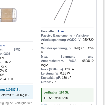
Hersteller
:
Hitano
Passive Bauelemente
>
Varistoren
Arbeitsspannung AC/DC, V
: 250/320
V
tano
Varistorspannung, V
: 390(351...429)
toren SMD
>
V
en 0805
Max. Spannung und
0 nF
Ansprechstrom, V@A
: 650@10
ng
: 16 V
B@A
: X7R
Imax.(8/20mcs)
: 1200 A
10% K
Leistung, W
: 0,25 W
805
Kapazität, pF
: 130 pF
32 24 00 00
Größe
: 7D
ung: 110687 St.
verfügbar: 110 St.
Lieferzeit 21-28 Tag (e)
110 St. - stock Köln
tigung bei Verfügbarkeit