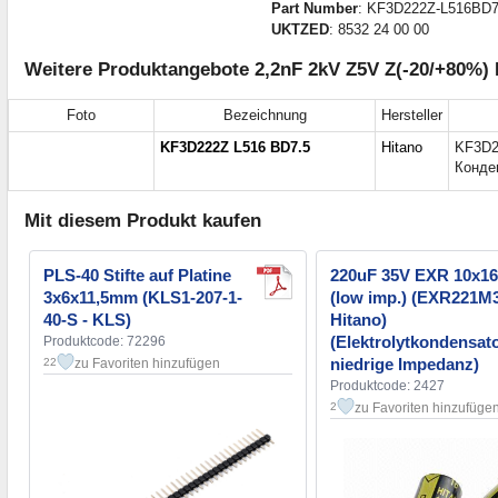
Part Number
: KF3D222Z-L516BD7
UKTZED
: 8532 24 00 00
Weitere Produktangebote 2,2nF 2kV Z5V Z(-20/+80%
Foto
Bezeichnung
Hersteller
KF3D222Z L516 BD7.5
Hitano
KF3D2
Конде
Mit diesem Produkt kaufen
PLS-40 Stifte auf Platine
220uF 35V EXR 10x
3x6x11,5mm (KLS1-207-1-
(low imp.) (EXR221M
40-S - KLS)
Hitano)
(Elektrolytkondensato
Produktcode: 72296
niedrige Impedanz)
zu Favoriten hinzufügen
22
Produktcode: 2427
zu Favoriten hinzufüge
2