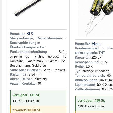
Hersteller
:
KLS
Steckverbinder, Reihenklemmen
>
Steckverbindungen
Hersteller
:
Hitano
Überbrückungsstecker
Kondensatoren
>
Ko
Funktionsbeschreibung
: Stifte
elektrolytische THT
einreihig auf Platine gerade, 40
Kapazität
: 220 µF
Kontakte, Rastermaß 2.54mm, 3A,
Nennspannung
: 35 V
Beschichtung: Gold 0.8u
Reihe
: EXR
Stifte oder Buchsen
: Stifte (Stecker)
Typ
: niedrige Impedanz
Rastermaß
: 2,54 mm
Temperaturbereich
: -40.
Anzahl Reihen
: einreihig
Abmessungen
: 10x16 
Anzahl Kontakte
: 40
Lebensdauer
: 5000 Stun
Zolltarifnummer
: 8532 2
verfügbar: 141 St.
verfügbar: 490 St.
141 St. - stock Köln
490 St. - stock Köln
erwartet: 30000 St.