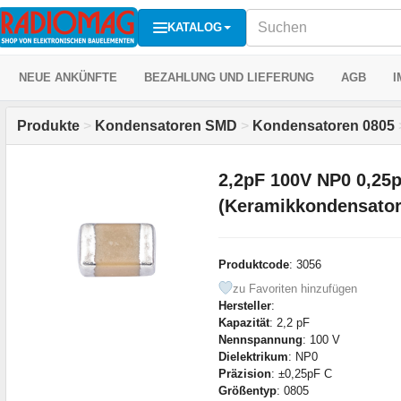
KATALOG
NEUE ANKÜNFTE
BEZAHLUNG UND LIEFERUNG
AGB
I
Produkte
>
Kondensatoren SMD
>
Kondensatoren 0805
2,2pF 100V NP0 0,25
(Keramikkondensato
Produktcode
: 3056
zu Favoriten hinzufügen
Hersteller
:
Kapazität
: 2,2 pF
Nennspannung
: 100 V
Dielektrikum
: NP0
Präzision
: ±0,25pF C
Größentyp
: 0805