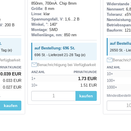
850nm, 700mA. Chip 8mm
Widerstande 
Größe
: 8 mm
Nennwert
: 6,
Linse
: klar
Toleranz
: ±5
Spannungsfall, V
: 1,6...2 В
т
Nennleistung
Winkel, °
: 140°
 V
: 200 В
Betriebsspan
Montage
: SMD
Bauform
: 121
Wellenlänge, nm
: 850 nm
.
auf Bestell
auf Bestellung: 696 St.
 Tag (e)
2650 St. - Li
696 St. - Lieferzeit 21-28 Tag (e)
erfügbarkeit
Benachrich
Benachrichtigung bei Verfügbarkeit
PRIVATKUNDE
ANZAHL
ANZAHL
PRIVATKUNDE
0.039 EUR
10+
1.73 EUR
1+
0.033 EUR
100+
10+
1.51 EUR
0.027 EUR
1000+
.
kaufen
Mindestbestell
kaufen