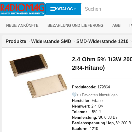
KATALOG
NEUE ANKÜNFTE
BEZAHLUNG UND LIEFERUNG
AGB
I
Produkte
>
Widerstande SMD
>
SMD-Widerstande 1210
2,4 Ohm 5% 1/3W 200
2R4-Hitano)
Produktcode
: 179864
zu Favoriten hinzufügen
Hersteller
:
Hitano
Nennwert
: 2,4 Ом
Toleranz
: ±5% J
Nennleistung, W
: 0,33 Вт
Betriebsspannung Uop, V
: 200 В
Bauform
: 1210