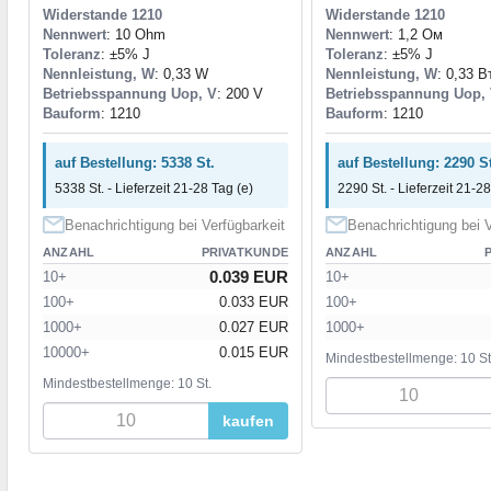
Widerstande 1210
Widerstande 1210
Nennwert
: 10 Ohm
Nennwert
: 1,2 Ом
Toleranz
: ±5% J
Toleranz
: ±5% J
Nennleistung, W
: 0,33 W
Nennleistung, W
: 0,33 В
Betriebsspannung Uop, V
: 200 V
Betriebsspannung Uop,
Bauform
: 1210
Bauform
: 1210
auf Bestellung: 5338 St.
auf Bestellung: 2290 St
5338 St. - Lieferzeit 21-28 Tag (e)
2290 St. - Lieferzeit 21-28
Benachrichtigung bei Verfügbarkeit
Benachrichtigung bei V
ANZAHL
PRIVATKUNDE
ANZAHL
0.039 EUR
10+
10+
100+
0.033 EUR
100+
1000+
0.027 EUR
1000+
10000+
0.015 EUR
Mindestbestellmenge: 10 St
Mindestbestellmenge: 10 St.
kaufen