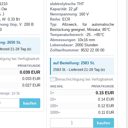
1210
elektrolytische THT
8 Ом
Kapazität
: 22 µF
% J
Nennspannung
: 160 V
, W
: 0,33 Вт
Reihe
: ECR
nung Uop, V
: 200 В
Typ
: Allzweck, für automatische
0
Bestückung geeignet, Miniatur, 85°C
Temperaturbereich
: -25...+85°C
Abmessungen
: 10x16 mm
ung: 2650 St.
Lebensdauer
: 2000 Stunden
eferzeit 21-28 Tag (e)
Zolltarifnummer
: 8532 22 00 00
tigung bei Verfügbarkeit
auf Bestellung: 2583 St.
PRIVATKUNDE
2583 St. - Lieferzeit 21-28 Tag (e)
0.039 EUR
0.033 EUR
Benachrichtigung bei Verfügbarkeit
0.027 EUR
ANZAHL
PRIVATKUNDE
0.15 EUR
1+
menge: 10 St.
10+
0.14 EUR
kaufen
100+
0.12 EUR
1000+
0.11 EUR
kaufen