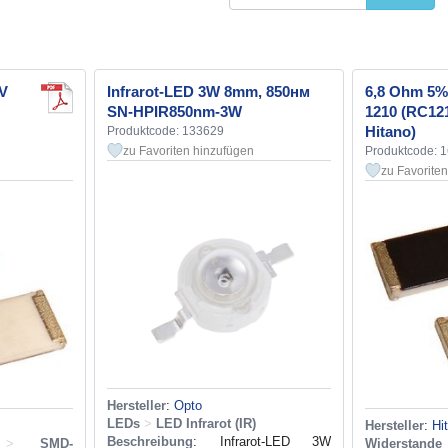
0V
Infrarot-LED 3W 8mm, 850нм
6,8 Ohm 5%
SN-HPIR850nm-3W
1210 (RC12
Hitano)
Produktcode: 133629
zu Favoriten hinzufügen
Produktcode: 
zu Favorite
Hersteller
:
Opto
LEDs
>
LED Infrarot (IR)
Hersteller
:
Hi
Beschreibung
: Infrarot-LED 3W
>
SMD-
Widerstan