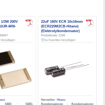
 1/3W 200V
22uF 160V ECR 10x16mm
10JR-6R8-
(ECR220M2CB-Hitano)
(Elektrolytkondensator)
169947
Produktcode: 2298
n hinzufügen
zu Favoriten hinzufügen
tano
Hersteller
:
Hitano
de SMD
>
SMD-
Kondensatoren
>
Kondensatoren