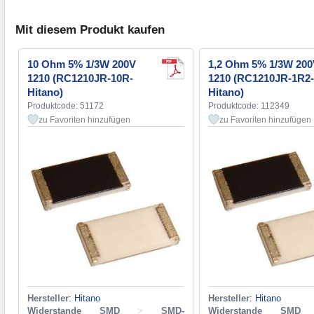
Mit diesem Produkt kaufen
10 Ohm 5% 1/3W 200V
1,2 Ohm 5% 1/3W 20
1210 (RC1210JR-10R-
1210 (RC1210JR-1R2-
Hitano)
Hitano)
Produktcode: 51172
Produktcode: 112349
zu Favoriten hinzufügen
zu Favoriten hinzufügen
Hersteller
:
Hitano
Hersteller
:
Hitano
Widerstande SMD
>
SMD-
Widerstande SMD