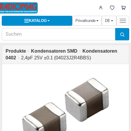
KATALOG
Privatkunde
DE
Togg
navi
Produkte
>
Kondensatoren SMD
>
Kondensatoren
0402
>
2,4pF 25V ±0.1 (04023J2R4BBS)