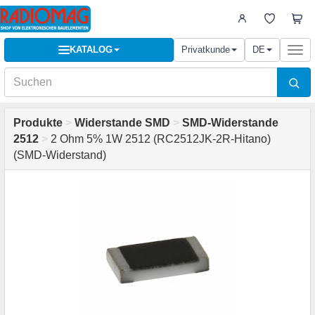
KATALOG
Privatkunde
DE
Togg
navi
Produkte
>
Widerstande SMD
>
SMD-Widerstande
2512
>
2 Ohm 5% 1W 2512 (RC2512JK-2R-Hitano)
(SMD-Widerstand)