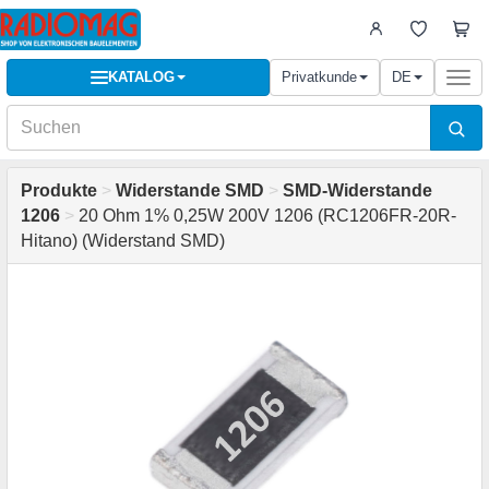
KATALOG
Privatkunde
DE
Togg
navi
Produkte
>
Widerstande SMD
>
SMD-Widerstande
1206
>
20 Ohm 1% 0,25W 200V 1206 (RC1206FR-20R-
Hitano) (Widerstand SMD)