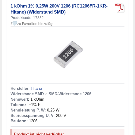
1 kOhm 1% 0,25W 200V 1206 (RC1206FR-1KR-
Hitano) (Widerstand SMD)
Produktcode: 17832
zu Favoriten hinzufügen
1
Hersteller
:
Hitano
Widerstande SMD
>
SMD-Widerstande 1206
Nennwert
: 1 kOhm
Toleranz
: ±1% F
Nennleistung P, W
: 0,25 W
Betriebsspannung U, V
: 200 V
Bauform
: 1206
Produkt ist nicht verfügbar