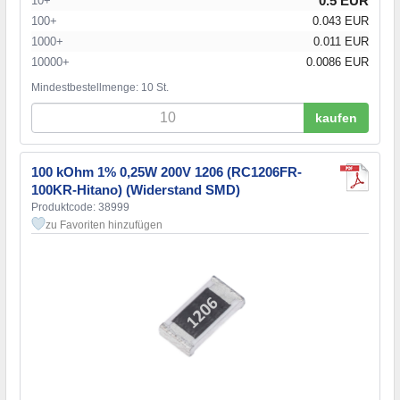
0.5 EUR
10+
100+
0.043 EUR
1000+
0.011 EUR
10000+
0.0086 EUR
Mindestbestellmenge: 10 St.
kaufen
100 kOhm 1% 0,25W 200V 1206 (RC1206FR-
100KR-Hitano) (Widerstand SMD)
Produktcode: 38999
zu Favoriten hinzufügen