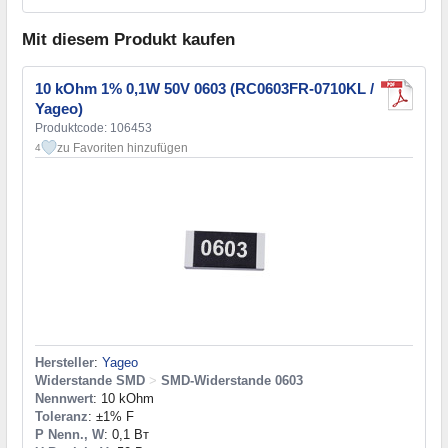
Mit diesem Produkt kaufen
10 kOhm 1% 0,1W 50V 0603 (RC0603FR-0710KL /
Yageo)
Produktcode: 106453
zu Favoriten hinzufügen
4
Hersteller
:
Yageo
Widerstande SMD
>
SMD-Widerstande 0603
Nennwert
: 10 kOhm
Toleranz
: ±1% F
P Nenn., W
: 0,1 Вт