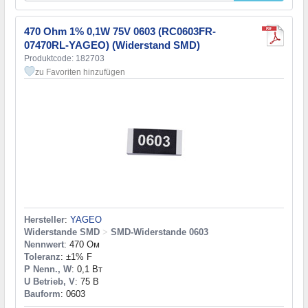
470 Ohm 1% 0,1W 75V 0603 (RC0603FR-
07470RL-YAGEO) (Widerstand SMD)
Produktcode: 182703
zu Favoriten hinzufügen
Hersteller
:
YAGEO
Widerstande SMD
>
SMD-Widerstande 0603
Nennwert
: 470 Ом
Toleranz
: ±1% F
P Nenn., W
: 0,1 Вт
U Betrieb, V
: 75 В
Bauform
: 0603