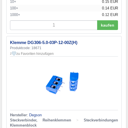
10+
0.15 EUR
100+
0.14 EUR
1000+
0.12 EUR
kaufen
Klemme DG306-5.0-03P-12-00Z(H)
Produktcode: 18671
zu Favoriten hinzufügen
2
Hersteller
:
Degson
Steckverbinder, Reihenklemmen
>
Steckverbindungen
Klemmenblock