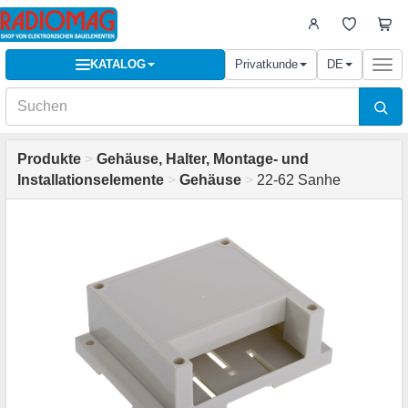
KATALOG
Privatkunde
DE
Togg
navi
Produkte
>
Gehäuse, Halter, Montage- und
Installationselemente
>
Gehäuse
>
22-62 Sanhe