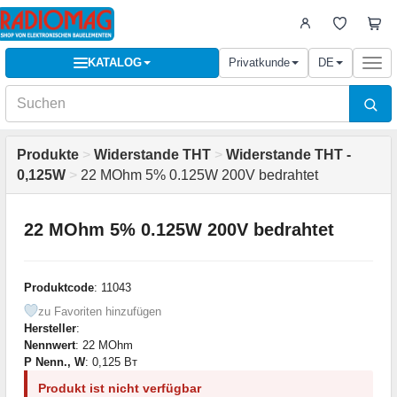
KATALOG
Privatkunde
DE
Togg
navi
Produkte
>
Widerstande THT
>
Widerstande THT -
0,125W
>
22 MOhm 5% 0.125W 200V bedrahtet
22 MOhm 5% 0.125W 200V bedrahtet
Produktcode
: 11043
zu Favoriten hinzufügen
Hersteller
:
Nennwert
: 22 MOhm
P Nenn., W
: 0,125 Вт
Produkt ist nicht verfügbar